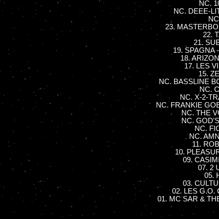
NC. 1
NC. DEEE-LITE
NC.
23. MASTERBOY
22. 
21. SUB
19. SPAGNA -
18. ARIZON
17. LES V
15. Z
NC. BASSLINE BOY
NC. C
NC. X-2-TR
NC. FRANKIE GOE
NC. THE V
NC. GOD'S
NC. FI
NC. AMNE
11. ROB
10. PLEASUR
09. CASIMIR
07. 2
05.
03. CULTUR
02. LES G.O. 
01. MC SAR & THE