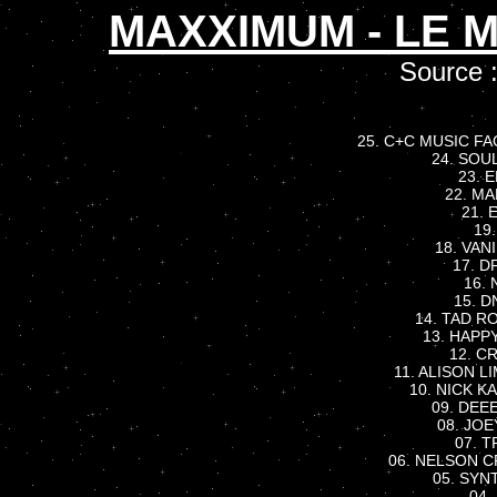
MAXXIMUM - LE M
Source 
25. C+C MUSIC FA
24. SOUL
23. 
22. MA
21. 
19.
18. VANI
17. D
16. 
15. D
14. TAD RO
13. HAPPY
12. CR
11. ALISON LI
10. NICK KA
09. DEEE
08. JOEY
07. T
06. NELSON CR
05. SYNT
04.