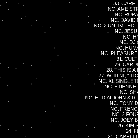
33. CARPE
NC. AME STRO
NC. RUPAU
NC. DAVID 
NC. 2 UNLIMITED - 
NC. JESUS
NC. H
NC. DJ 
NC. HUMAT
NC. PLEASURE GA
31. CULT
29. CARDE
28. THIS IS 
27. WHITNEY HOU
NC. XL SINGLETON 
NC. ETIENNE 
NC. SHA
NC. ELTON JOHN & RUP
NC. TONY DI
NC. FRENCH
NC. 2 FOUR
NC. JOEY B
26. KIM
24. F
21. CAPPELLA