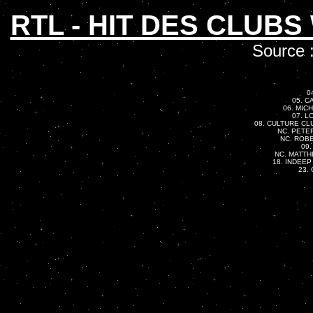
RTL - HIT DES CLUBS
Source 
0
05. C
06. MICH
07. L
08. CULTURE CLUB
NC. PETER
NC. ROBE
09.
NC. MATTH
18. INDEEP -
23. 