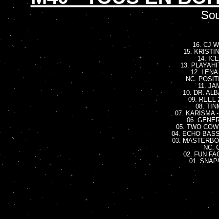
Sou
16. CJ W
15. KRISTIN
14. ICE
13. PLAYAHI
12. LENA 
NC. POSITI
11. JA
10. DR. ALB
09. REEL 
08. TIN
07. KARISMA -
06. GENER
05. TWO COWB
04. ECHO BASS 
03. MASTERBOY 
NC. C
02. FUN FA
01. SNAP!