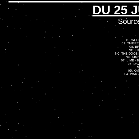
DU 25 J
Source
10. WEEK
09. THIERR
08. B
NC. TR
NC. THE DOOBIE
NC. KIM 
07. LIME - 
06. DA
N
05. KA
04. WAR -