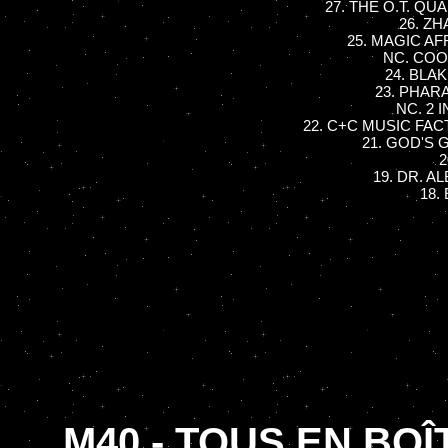
27. THE O.T. QUA
26. ZH
25. MAGIC AFFA
NC. COOL
24. BLAK
23. PHARA
NC. 2 I
22. C+C MUSIC FACT
21. GOD'S G
2
19. DR. A
18. 
M40 - TOUS EN BOÎ