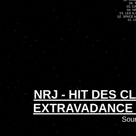
08. 
05. CA
04. H
03. LES G.
02. SPACE M
01. C
NRJ - HIT DES 
EXTRAVADANCE 
Sour