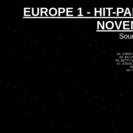
EUROPE 1 - HIT-P
NOVE
Sour
04. CHRIS 
05. BILL
06. BETTY M
07. STEVE 
0
09. 