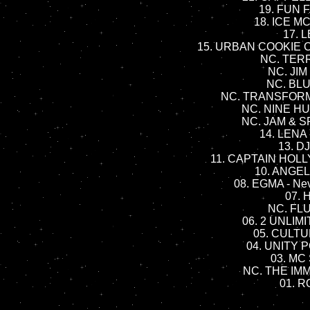
19. FUN 
18. ICE MC
17. L
15. URBAN COOKIE CO
NC. TERR
NC. JIM
NC. BLU
NC. TRANSFORMER
NC. NINE HU
NC. JAM & SP
14. LENA 
13. DJ
11. CAPTAIN HOLL
10. ANGEL
08. EGMA - Ne
07. 
NC. FLU
06. 2 UNLIMI
05. CULTUR
04. UNITY P
03. MC 
NC. THE IMM
01. R