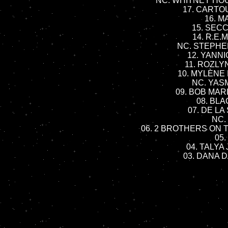
NC. WHITNEY HOUS
17. CARTOU
16. M
15. SECC
14. R.E.M
NC. STEPHE
12. YANNI
11. ROZLY
10. MYLÈNE 
NC. YASM
09. BOB MARL
08. BLAC
07. DE LA 
NC. 
06. 2 BROTHERS ON TH
05.
04. TALYA
03. DANA D