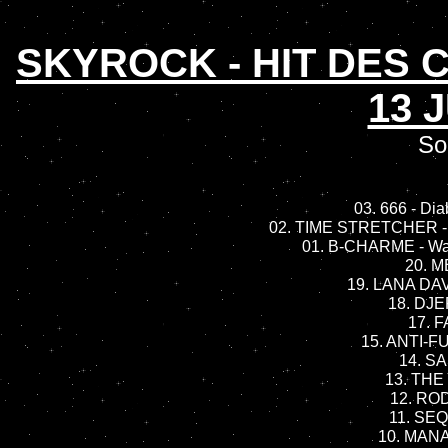
SKYROCK - HIT DES
13 
So
03. 666 - Di
02. TIME STRETCHER - 
01. B-CHARME - Wa
20. M
19. LANA DAV
18. DJE
17. 
15. ANTI-FU
14. SA
13. THE
12. ROD
11. SEQ
10. MANA