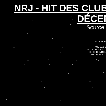
NRJ - HIT DES CL
DÉCE
Source 
15. BIG F
04. BASS
NC. CLAUDE FRAN
03. TECHNOTRO
02. SONIA - 