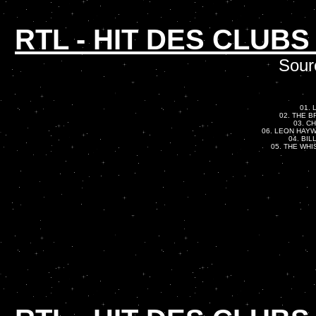
RTL - HIT DES CLUBS
Sourc
01. 
02. THE 
03. CH
06. LEON HAYWOO
04. BIL
05. THE WHI