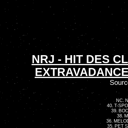
NRJ - HIT DES 
EXTRAVADANCE 
Sourc
NC. N
40. T-SPO
39. BOO
38. 
36. MELO
35. PET 