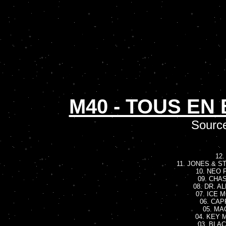
M40 - TOUS EN 
Sourc
12.
11. JONES & ST
10. NEO 
09. CHAS
08. DR. AL
07. ICE M
06. CAP
05. MAG
04. KEY M
03. BLAC