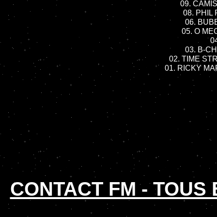
09. CAMIS
08. PHIL
06. BUB
05. O ME
04
03. B-C
02. TIME ST
01. RICKY MAR
CONTACT FM - TOUS 