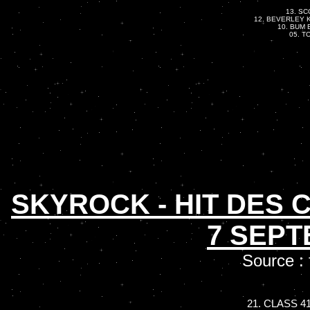
13. SC
12. BEVERLEY KN
10. BUM B
05. T
SKYROCK - HIT DES
7 SEPT
Source :
21. CLASS 41 