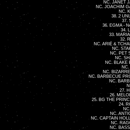
NC. JANET J
NC. JOACHIM GA
NC. K
38. 2 UNL
37. 
36. EGMA - N
34. 
33. MARIA
32. 
NC. ARIÉ & TCHAK
NC. STA
NC. PET 
NC. SH
NC. BLAKE 
NC.
NC. BIZARRE I
NC. BARBECUE PROD
NC. BARBÈ
N
27. 
26. MELO
25. BG THE PRINC
24. R
NC.
NC. ANTI
NC. CAPTAIN HOLL
NC. RAGG
NC. BASS 