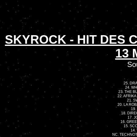
SKYROCK - HIT DES
13 
So
25. DRA
24. WH
23. THE B
22. AFRIKA
21. S
20. LA ROB
19.
18. DIRE
17. J
16. GREE
15. SCO
14.
NC. TECHNOTR