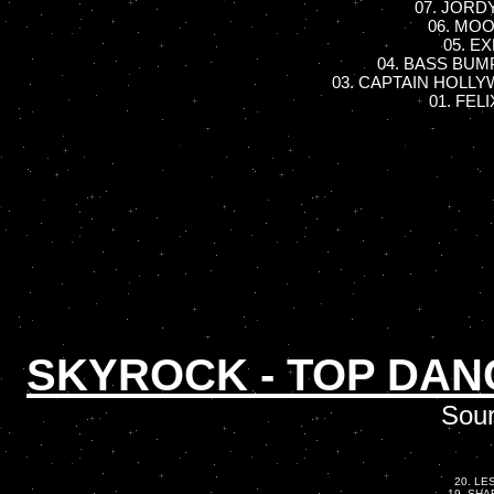
07. JORDY 
06. MOO
05. EX
04. BASS BUMP
03. CAPTAIN HOLLY
01. FELI
SKYROCK - TOP DAN
Sour
20. LES
19. SHA