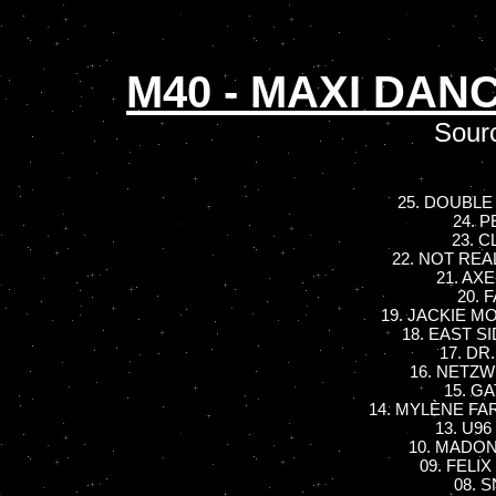
M40 - MAXI DANC
Sour
25. DOUBLE 
24. P
23. C
22. NOT REAL
21. AXE
20. 
19. JACKIE MO
18. EAST SID
17. DR.
16. NETZWE
15. GA
14. MYLÈNE FAR
13. U96
10. MADONN
09. FELIX 
08. S