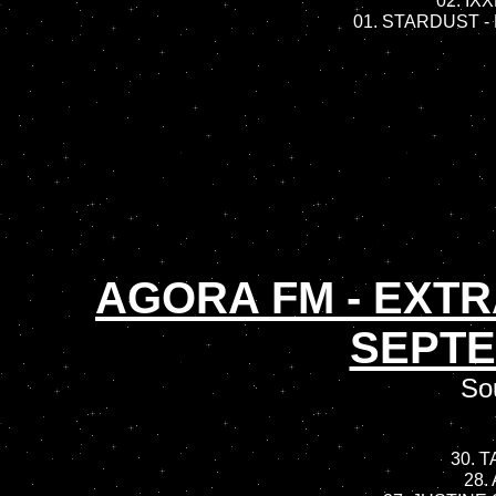
02. IXX
01. STARDUST - M
AGORA FM - EXTR
SEPTE
So
30. 
28. 