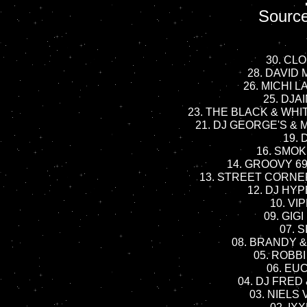
Sourc
30. CLO
28. DAVID 
26. MICHI LA
25. DJAI
23. THE BLACK & WHIT
21. DJ GEORGE'S & 
19. 
16. SMOKE
14. GROOVY 69 -
13. STREET CORNER
12. DJ HYP
10. VIP
09. GIGI
07. S
08. BRANDY & 
05. ROBBI
06. EUC
04. DJ FRED &
03. NIELS 