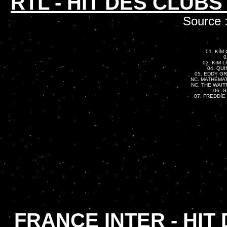
RTL - HIT DES CLUBS
Source 
01. KIM 
0
03. KIM L
04. QUI
05. EDDY GRA
NC. MATHÉMAT
NC. THE WAITR
06. G
07. FREDDIE 
FRANCE INTER - HIT