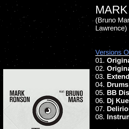
MARK
(Bruno Mar
Lawrence)
Versions Of
01.
Origin
02.
Origin
03.
Exten
04.
Drums
05.
BB Di
06.
Dj Kue
07.
Deliri
08.
Instru