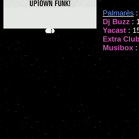
Palmarès
:
Dj Buzz
: 
Yacast
: 1
Extra Clu
Musibox
: