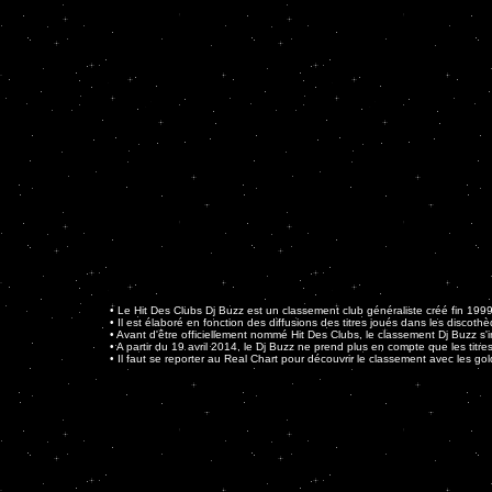
• Le Hit Des Clubs Dj Buzz est un classement club généraliste créé fin 1999
• Il est élaboré en fonction des diffusions des titres joués dans les discot
• Avant d'être officiellement nommé Hit Des Clubs, le classement Dj Buzz s'in
• A partir du 19 avril 2014, le Dj Buzz ne prend plus en compte que les tit
• Il faut se reporter au Real Chart pour découvrir le classement avec les golds