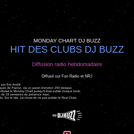
MONDAY CHART DJ BUZZ
HIT DES CLUBS DJ BUZZ
Diffusion radio hebdomadaire
Diffusé sur Fun Radio et NRJ
 par Eric André.
hèques de France, via un panel d'environ 250 deejays.
titulait le Monday Chart puisqu'il était publié chaque lundi.
res de 16 semaines de présence maxi.
. Sur le site, j'ai choisi de ne pas publier le Real Chart.