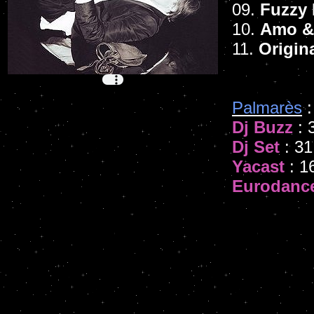
09.
Fuzzy 
10.
Amo &
11.
Origin
Palmarès
:
Dj Buzz
: 
Dj Set
: 31
Yacast
: 1
Eurodanc