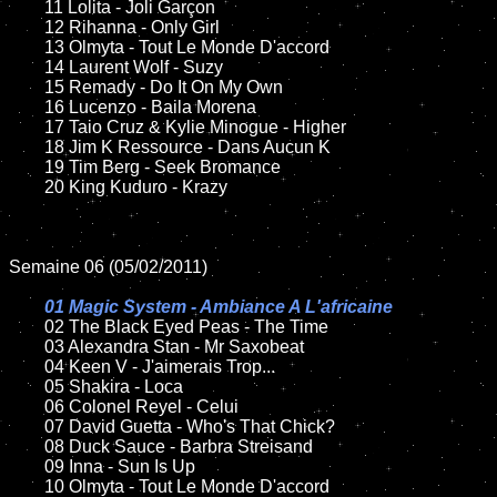
	11 Lolita - Joli Garçon

	12 Rihanna - Only Girl

	13 Olmyta - Tout Le Monde D'accord

	14 Laurent Wolf - Suzy

	15 Remady - Do It On My Own

	16 Lucenzo - Baila Morena

	17 Taio Cruz & Kylie Minogue - Higher

	18 Jim K Ressource - Dans Aucun K

	19 Tim Berg - Seek Bromance

	20 King Kuduro - Krazy

Semaine 06 (05/02/2011)

01 Magic System - Ambiance A L'africaine

02 The Black Eyed Peas - The Time

	03 Alexandra Stan - Mr Saxobeat

	04 Keen V - J'aimerais Trop...

	05 Shakira - Loca

	06 Colonel Reyel - Celui

	07 David Guetta - Who's That Chick?

	08 Duck Sauce - Barbra Streisand

	09 Inna - Sun Is Up

	10 Olmyta - Tout Le Monde D'accord
