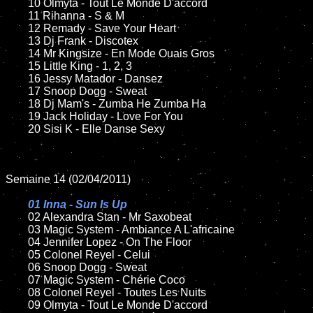
	10 Olmyta - Tout Le Monde D'accord

	11 Rihanna - S & M

	12 Remady - Save Your Heart

	13 Dj Frank - Discotex

	14 Mr Kingsize - En Mode Ouais Gros

	15 Little King - 1, 2, 3

	16 Jessy Matador - Dansez

	17 Snoop Dogg - Sweat

	18 Dj Mam's - Zumba He Zumba Ha

	19 Jack Holiday - Love For You

	20 Sisi K - Elle Danse Sexy

Semaine 14 (02/04/2011)

01 Inna - Sun Is Up

02 Alexandra Stan - Mr Saxobeat

	03 Magic System - Ambiance A L'africaine

	04 Jennifer Lopez - On The Floor

	05 Colonel Reyel - Celui

	06 Snoop Dogg - Sweat

	07 Magic System - Chérie Coco

	08 Colonel Reyel - Toutes Les Nuits

	09 Olmyta - Tout Le Monde D'accord
