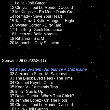
	11 Lolita - Joli Garçon

	12 Olmyta - Tout Le Monde D'accord

	13 Mr Kingsize - En Mode Ouais Gros

	14 Remady - Save Your Heart

	15 Taio Cruz & Kylie Minogue - Higher

	16 Wynter Gordon - Dirty Talk

	17 Tim Berg - Seek Bromance

	18 Lucenzo - Baila Morena

	19 Rihanna - S & M

	20 Mohombi - Dirty Situation

Semaine 09 (26/02/2011)

01 Magic System - Ambiance A L'africaine

02 Alexandra Stan - Mr Saxobeat

	03 The Black Eyed Peas - The Time

	04 Colonel Reyel - Celui

	05 Keen V - J'aimerais Trop...

	06 Inna - Sun Is Up

	07 David Guetta - Who's That Chick?

	08 Jennifer Lopez - On The Floor

	09 Olmyta - Tout Le Monde D'accord

	10 Lolita - Joli Garçon
