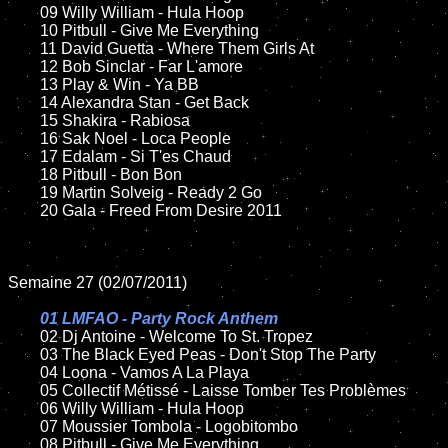
	09 Willy William - Hula Hoop

	10 Pitbull - Give Me Everything

	11 David Guetta - Where Them Girls At

	12 Bob Sinclar - Far L'amore

	13 Play & Win - Ya BB

	14 Alexandra Stan - Get Back

	15 Shakira - Rabiosa

	16 Sak Noel - Loca People

	17 Edalam - Si T'es Chaud

	18 Pitbull - Bon Bon

	19 Martin Solveig - Ready 2 Go

	20 Gala - Freed From Desire 2011

Semaine 27 (02/07/2011)

01 LMFAO - Party Rock Anthem

02 Dj Antoine - Welcome To St. Tropez

	03 The Black Eyed Peas - Don't Stop The Party

	04 Loona - Vamos A La Playa

	05 Collectif Métissé - Laisse Tomber Tes Problèmes

	06 Willy William - Hula Hoop

	07 Moussier Tombola - Logobitombo

	08 Pitbull - Give Me Everything
