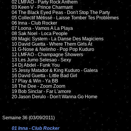
02 LMFAO - Party Rock Anthem

	03 Keen V - Prince Charmant

	04 The Black Eyed Peas - Don't Stop The Party

	05 Collectif Métissé - Laisse Tomber Tes Problèmes

	06 Inna - Club Rocker

	07 Loona - Vamos A La Playa

	08 Sak Noel - Loca People

	09 Magic System - La Danse Des Magiciens

	10 David Guetta - Where Them Girls At

	11 G-Nose & Nelinho - Pop Pop Kuduro

	12 LMFAO - Champagne Showers

	13 Les Jumo Selesao - Sexy

	14 Dj Abdel - Funk You

	15 Jessy Matador & King Kuduro - Galera

	16 David Guetta - Little Bad Girl

	17 Play & Win - Ya BB

	18 The Dee - Zoom Zoom

	19 Bob Sinclar - Far L'amore

	20 Jason Derulo - Don't Wanna Go Home

Semaine 36 (03/09/2011)

01 Inna - Club Rocker
