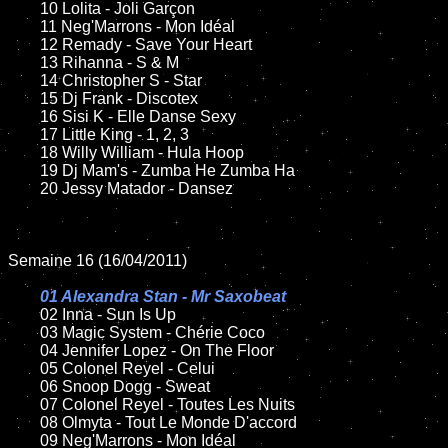
	10 Lolita - Joli Garçon

	11 Neg'Marrons - Mon Idéal

	12 Remady - Save Your Heart

	13 Rihanna - S & M

	14 Christopher S - Star

	15 Dj Frank - Discotex

	16 Sisi K - Elle Danse Sexy

	17 Little King - 1, 2, 3

	18 Willy William - Hula Hoop

	19 Dj Mam's - Zumba He Zumba Ha

	20 Jessy Matador - Dansez

Semaine 16 (16/04/2011)

01 Alexandra Stan - Mr Saxobeat

02 Inna - Sun Is Up

	03 Magic System - Chérie Coco

	04 Jennifer Lopez - On The Floor

	05 Colonel Reyel - Celui

	06 Snoop Dogg - Sweat

	07 Colonel Reyel - Toutes Les Nuits

	08 Olmyta - Tout Le Monde D'accord

	09 Neg'Marrons - Mon Idéal
