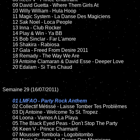
	09 David Guetta - Where Them Girls At

	10 Willy William - Hula Hoop

	11 Magic System - La Danse Des Magiciens

	12 Sak Noel - Loca People

	13 Inna - Club Rocker

	14 Play & Win - Ya BB

	15 Bob Sinclar - Far L'amore

	16 Shakira - Rabiosa

	17 Gala - Freed From Desire 2011

	18 Remady - The Way We Are

	19 Antoine Clamaran & David Esse - Deeper Love

	20 Edalam - Si T'es Chaud

Semaine 29 (16/07/2011)

01 LMFAO - Party Rock Anthem

02 Collectif Métissé - Laisse Tomber Tes Problèmes

	03 Dj Antoine - Welcome To St. Tropez

	04 Loona - Vamos A La Playa

	05 The Black Eyed Peas - Don't Stop The Party

	06 Keen V - Prince Charmant

	07 Moussier Tombola - Logobitombo
