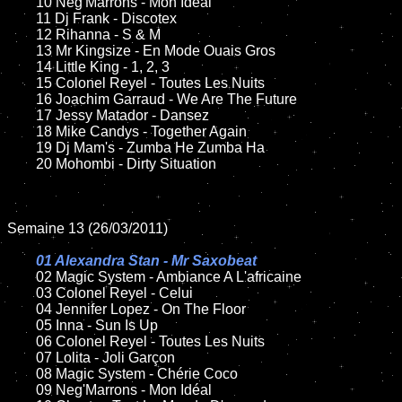
	10 Neg'Marrons - Mon Idéal

	11 Dj Frank - Discotex

	12 Rihanna - S & M

	13 Mr Kingsize - En Mode Ouais Gros

	14 Little King - 1, 2, 3

	15 Colonel Reyel - Toutes Les Nuits

	16 Joachim Garraud - We Are The Future

	17 Jessy Matador - Dansez

	18 Mike Candys - Together Again

	19 Dj Mam's - Zumba He Zumba Ha

	20 Mohombi - Dirty Situation

Semaine 13 (26/03/2011)

01 Alexandra Stan - Mr Saxobeat

02 Magic System - Ambiance A L'africaine

	03 Colonel Reyel - Celui

	04 Jennifer Lopez - On The Floor

	05 Inna - Sun Is Up

	06 Colonel Reyel - Toutes Les Nuits

	07 Lolita - Joli Garçon

	08 Magic System - Chérie Coco

	09 Neg'Marrons - Mon Idéal
