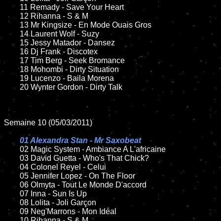
	11 Remady - Save Your Heart

	12 Rihanna - S & M

	13 Mr Kingsize - En Mode Ouais Gros

	14 Laurent Wolf - Suzy

	15 Jessy Matador - Dansez

	16 Dj Frank - Discotex

	17 Tim Berg - Seek Bromance

	18 Mohombi - Dirty Situation

	19 Lucenzo - Baila Morena

	20 Wynter Gordon - Dirty Talk

Semaine 10 (05/03/2011)

01 Alexandra Stan - Mr Saxobeat

02 Magic System - Ambiance A L'africaine

	03 David Guetta - Who's That Chick?

	04 Colonel Reyel - Celui

	05 Jennifer Lopez - On The Floor

	06 Olmyta - Tout Le Monde D'accord

	07 Inna - Sun Is Up

	08 Lolita - Joli Garçon

	09 Neg'Marrons - Mon Idéal

	10 Rihanna - S & M
