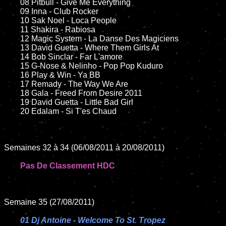
	08 Pitbull - Give Me Everything

	09 Inna - Club Rocker

	10 Sak Noel - Loca People

	11 Shakira - Rabiosa

	12 Magic System - La Danse Des Magiciens

	13 David Guetta - Where Them Girls At

	14 Bob Sinclar - Far L'amore

	15 G-Nose & Nelinho - Pop Pop Kuduro

	16 Play & Win - Ya BB

	17 Remady - The Way We Are

	18 Gala - Freed From Desire 2011

	19 David Guetta - Little Bad Girl

	20 Edalam - Si T'es Chaud

Semaines 32 à 34 (06/08/2011 à 20/08/2011)

Pas De Classement HDC
Semaine 35 (27/08/2011)

01 Dj Antoine - Welcome To St. Tropez
