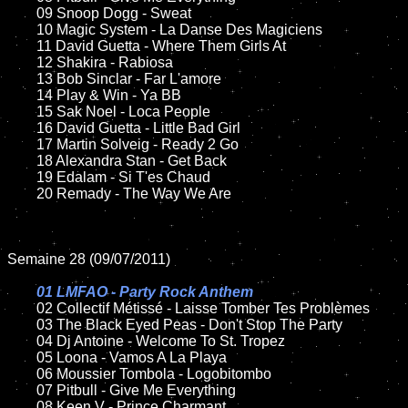
	09 Snoop Dogg - Sweat

	10 Magic System - La Danse Des Magiciens

	11 David Guetta - Where Them Girls At

	12 Shakira - Rabiosa

	13 Bob Sinclar - Far L'amore

	14 Play & Win - Ya BB

	15 Sak Noel - Loca People

	16 David Guetta - Little Bad Girl

	17 Martin Solveig - Ready 2 Go

	18 Alexandra Stan - Get Back

	19 Edalam - Si T'es Chaud

	20 Remady - The Way We Are

Semaine 28 (09/07/2011)

01 LMFAO - Party Rock Anthem

02 Collectif Métissé - Laisse Tomber Tes Problèmes

	03 The Black Eyed Peas - Don't Stop The Party

	04 Dj Antoine - Welcome To St. Tropez

	05 Loona - Vamos A La Playa

	06 Moussier Tombola - Logobitombo

	07 Pitbull - Give Me Everything

	08 Keen V - Prince Charmant
