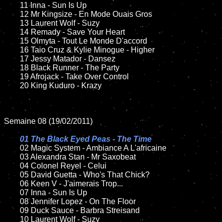
	11 Inna - Sun Is Up

	12 Mr Kingsize - En Mode Ouais Gros

	13 Laurent Wolf - Suzy

	14 Remady - Save Your Heart

	15 Olmyta - Tout Le Monde D'accord

	16 Taio Cruz & Kylie Minogue - Higher

	17 Jessy Matador - Dansez

	18 Black Runner - The Party

	19 Afrojack - Take Over Control

	20 King Kuduro - Krazy

Semaine 08 (19/02/2011)

01 The Black Eyed Peas - The Time

02 Magic System - Ambiance A L'africaine

	03 Alexandra Stan - Mr Saxobeat

	04 Colonel Reyel - Celui

	05 David Guetta - Who's That Chick?

	06 Keen V - J'aimerais Trop...

	07 Inna - Sun Is Up

	08 Jennifer Lopez - On The Floor

	09 Duck Sauce - Barbra Streisand

	10 Laurent Wolf - Suzy
