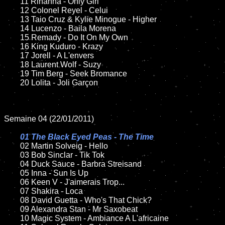
	11 Rihanna - Only Girl

	12 Colonel Reyel - Celui

	13 Taio Cruz & Kylie Minogue - Higher

	14 Lucenzo - Baila Morena

	15 Remady - Do It On My Own

	16 King Kuduro - Krazy

	17 Jorell - A L'envers

	18 Laurent Wolf - Suzy

	19 Tim Berg - Seek Bromance

	20 Lolita - Joli Garçon

Semaine 04 (22/01/2011)

01 The Black Eyed Peas - The Time

02 Martin Solveig - Hello

	03 Bob Sinclar - Tik Tok

	04 Duck Sauce - Barbra Streisand

	05 Inna - Sun Is Up

	06 Keen V - J'aimerais Trop...

	07 Shakira - Loca

	08 David Guetta - Who's That Chick?

	09 Alexandra Stan - Mr Saxobeat

	10 Magic System - Ambiance A L'africaine
