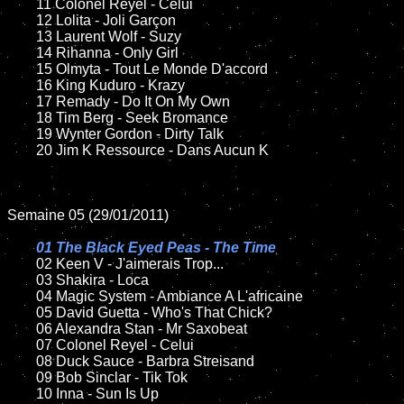
	11 Colonel Reyel - Celui

	12 Lolita - Joli Garçon

	13 Laurent Wolf - Suzy

	14 Rihanna - Only Girl

	15 Olmyta - Tout Le Monde D'accord

	16 King Kuduro - Krazy

	17 Remady - Do It On My Own

	18 Tim Berg - Seek Bromance

	19 Wynter Gordon - Dirty Talk

	20 Jim K Ressource - Dans Aucun K

Semaine 05 (29/01/2011)

01 The Black Eyed Peas - The Time

02 Keen V - J'aimerais Trop...

	03 Shakira - Loca

	04 Magic System - Ambiance A L'africaine

	05 David Guetta - Who's That Chick?

	06 Alexandra Stan - Mr Saxobeat

	07 Colonel Reyel - Celui

	08 Duck Sauce - Barbra Streisand

	09 Bob Sinclar - Tik Tok

	10 Inna - Sun Is Up
