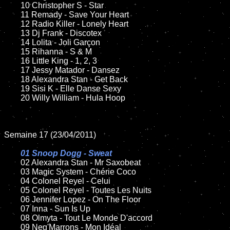
	10 Christopher S - Star

	11 Remady - Save Your Heart

	12 Radio Killer - Lonely Heart

	13 Dj Frank - Discotex

	14 Lolita - Joli Garçon

	15 Rihanna - S & M

	16 Little King - 1, 2, 3

	17 Jessy Matador - Dansez

	18 Alexandra Stan - Get Back

	19 Sisi K - Elle Danse Sexy

	20 Willy William - Hula Hoop

Semaine 17 (23/04/2011)

01 Snoop Dogg - Sweat

02 Alexandra Stan - Mr Saxobeat

	03 Magic System - Chérie Coco

	04 Colonel Reyel - Celui

	05 Colonel Reyel - Toutes Les Nuits

	06 Jennifer Lopez - On The Floor

	07 Inna - Sun Is Up

	08 Olmyta - Tout Le Monde D'accord

	09 Neg'Marrons - Mon Idéal
