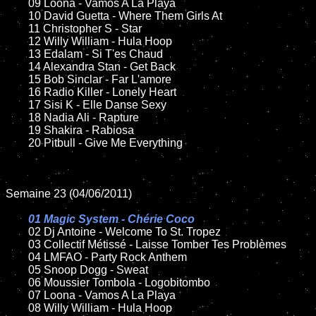
	09 Loona - Vamos A La Playa

	10 David Guetta - Where Them Girls At

	11 Christopher S - Star

	12 Willy William - Hula Hoop

	13 Edalam - Si T'es Chaud

	14 Alexandra Stan - Get Back

	15 Bob Sinclar - Far L'amore

	16 Radio Killer - Lonely Heart

	17 Sisi K - Elle Danse Sexy

	18 Nadia Ali - Rapture

	19 Shakira - Rabiosa

	20 Pitbull - Give Me Everything

Semaine 23 (04/06/2011)

01 Magic System - Chérie Coco

02 Dj Antoine - Welcome To St. Tropez

	03 Collectif Métissé - Laisse Tomber Tes Problèmes

	04 LMFAO - Party Rock Anthem

	05 Snoop Dogg - Sweat

	06 Moussier Tombola - Logobitombo

	07 Loona - Vamos A La Playa

	08 Willy William - Hula Hoop
