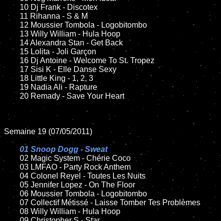
	10 Dj Frank - Discotex

	11 Rihanna - S & M

	12 Moussier Tombola - Logobitombo

	13 Willy William - Hula Hoop

	14 Alexandra Stan - Get Back

	15 Lolita - Joli Garçon

	16 Dj Antoine - Welcome To St. Tropez

	17 Sisi K - Elle Danse Sexy

	18 Little King - 1, 2, 3

	19 Nadia Ali - Rapture

	20 Remady - Save Your Heart

Semaine 19 (07/05/2011)

01 Snoop Dogg - Sweat

02 Magic System - Chérie Coco

	03 LMFAO - Party Rock Anthem

	04 Colonel Reyel - Toutes Les Nuits

	05 Jennifer Lopez - On The Floor

	06 Moussier Tombola - Logobitombo

	07 Collectif Métissé - Laisse Tomber Tes Problèmes

	08 Willy William - Hula Hoop

	09 Christopher S - Star
