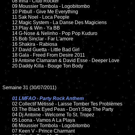
	08 Inna - Club Rocker

	09 Moussier Tombola - Logobitombo

	10 Pitbull - Give Me Everything

	11 Sak Noel - Loca People

	12 Magic System - La Danse Des Magiciens

	13 Play & Win - Ya BB

	14 G-Nose & Nelinho - Pop Pop Kuduro

	15 Bob Sinclar - Far L'amore

	16 Shakira - Rabiosa

	17 David Guetta - Little Bad Girl

	18 Gala - Freed From Desire 2011

	19 Antoine Clamaran & David Esse - Deeper Love

	20 Daddy Killa - Bouge Ton Body

Semaine 31 (30/07/2011)

01 LMFAO - Party Rock Anthem

02 Collectif Métissé - Laisse Tomber Tes Problèmes

	03 The Black Eyed Peas - Don't Stop The Party

	04 Dj Antoine - Welcome To St. Tropez

	05 Loona - Vamos A La Playa

	06 Moussier Tombola - Logobitombo

	07 Keen V - Prince Charmant
