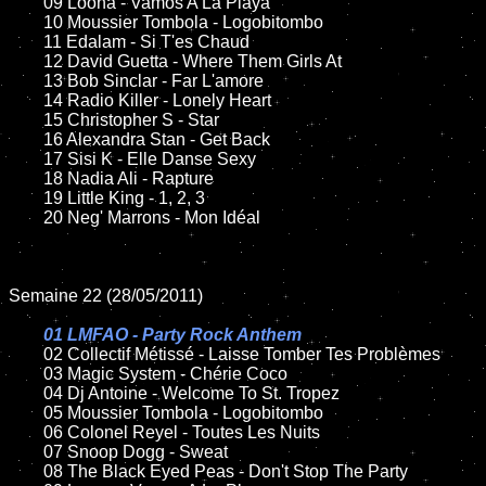
	09 Loona - Vamos A La Playa

	10 Moussier Tombola - Logobitombo

	11 Edalam - Si T'es Chaud

	12 David Guetta - Where Them Girls At

	13 Bob Sinclar - Far L'amore

	14 Radio Killer - Lonely Heart

	15 Christopher S - Star

	16 Alexandra Stan - Get Back

	17 Sisi K - Elle Danse Sexy

	18 Nadia Ali - Rapture

	19 Little King - 1, 2, 3

	20 Neg' Marrons - Mon Idéal

Semaine 22 (28/05/2011)

01 LMFAO - Party Rock Anthem

02 Collectif Métissé - Laisse Tomber Tes Problèmes

	03 Magic System - Chérie Coco

	04 Dj Antoine - Welcome To St. Tropez

	05 Moussier Tombola - Logobitombo

	06 Colonel Reyel - Toutes Les Nuits

	07 Snoop Dogg - Sweat

	08 The Black Eyed Peas - Don't Stop The Party
