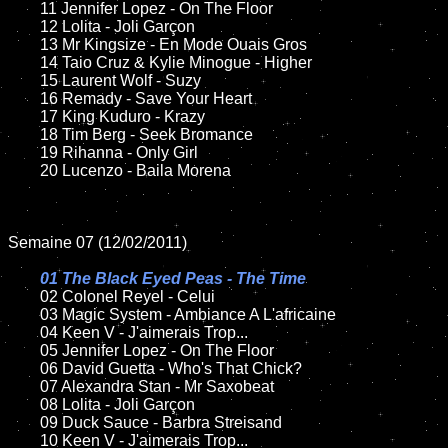
	11 Jennifer Lopez - On The Floor

	12 Lolita - Joli Garçon

	13 Mr Kingsize - En Mode Ouais Gros

	14 Taio Cruz & Kylie Minogue - Higher

	15 Laurent Wolf - Suzy

	16 Remady - Save Your Heart

	17 King Kuduro - Krazy

	18 Tim Berg - Seek Bromance

	19 Rihanna - Only Girl

	20 Lucenzo - Baila Morena

Semaine 07 (12/02/2011)

01 The Black Eyed Peas - The Time

02 Colonel Reyel - Celui

	03 Magic System - Ambiance A L'africaine

	04 Keen V - J'aimerais Trop...

	05 Jennifer Lopez - On The Floor

	06 David Guetta - Who's That Chick?

	07 Alexandra Stan - Mr Saxobeat

	08 Lolita - Joli Garçon

	09 Duck Sauce - Barbra Streisand

	10 Keen V - J'aimerais Trop...
