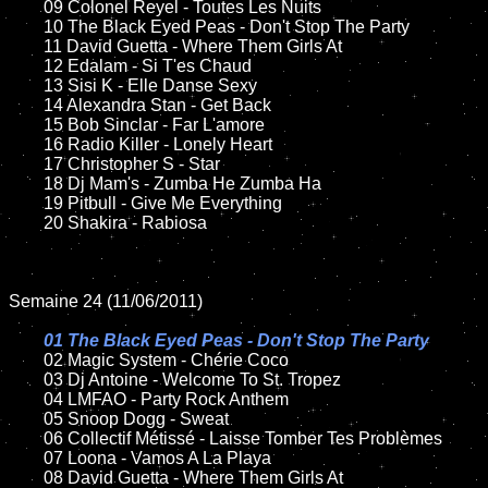
	09 Colonel Reyel - Toutes Les Nuits

	10 The Black Eyed Peas - Don't Stop The Party

	11 David Guetta - Where Them Girls At

	12 Edalam - Si T'es Chaud

	13 Sisi K - Elle Danse Sexy

	14 Alexandra Stan - Get Back

	15 Bob Sinclar - Far L'amore

	16 Radio Killer - Lonely Heart

	17 Christopher S - Star

	18 Dj Mam's - Zumba He Zumba Ha

	19 Pitbull - Give Me Everything

	20 Shakira - Rabiosa

Semaine 24 (11/06/2011)

01 The Black Eyed Peas - Don't Stop The Party

02 Magic System - Chérie Coco

	03 Dj Antoine - Welcome To St. Tropez

	04 LMFAO - Party Rock Anthem

	05 Snoop Dogg - Sweat

	06 Collectif Métissé - Laisse Tomber Tes Problèmes

	07 Loona - Vamos A La Playa

	08 David Guetta - Where Them Girls At
