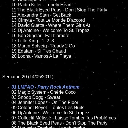
	10 Radio Killer - Lonely Heart

	11 The Black Eyed Peas - Don't Stop The Party

	12 Alexandra Stan - Get Back

	13 Olmyta - Tout Le Monde D'accord

	14 David Guetta - Where Them Girls At

	15 Dj Antoine - Welcome To St. Tropez

	16 Bob Sinclar - Far L'amore

	17 Little King - 1, 2, 3

	18 Martin Solveig - Ready 2 Go

	19 Edalam - Si T'es Chaud

	20 Loona - Vamos A La Playa

Semaine 20 (14/05/2011)

01 LMFAO - Party Rock Anthem

02 Magic System - Chérie Coco

	03 Snoop Dogg - Sweat

	04 Jennifer Lopez - On The Floor

	05 Colonel Reyel - Toutes Les Nuits

	06 Dj Antoine - Welcome To St. Tropez

	07 Collectif Métissé - Laisse Tomber Tes Problèmes

	08 The Black Eyed Peas - Don't Stop The Party
