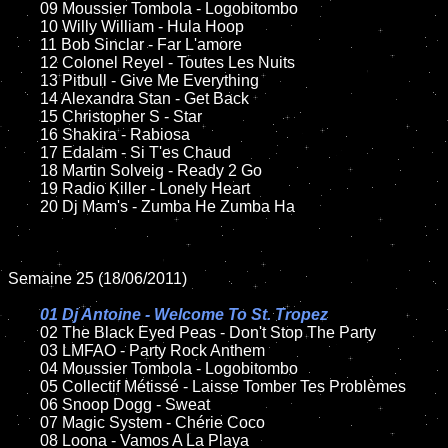
	09 Moussier Tombola - Logobitombo

	10 Willy William - Hula Hoop

	11 Bob Sinclar - Far L'amore

	12 Colonel Reyel - Toutes Les Nuits

	13 Pitbull - Give Me Everything

	14 Alexandra Stan - Get Back

	15 Christopher S - Star

	16 Shakira - Rabiosa

	17 Edalam - Si T'es Chaud

	18 Martin Solveig - Ready 2 Go

	19 Radio Killer - Lonely Heart

	20 Dj Mam's - Zumba He Zumba Ha

Semaine 25 (18/06/2011)

01 Dj Antoine - Welcome To St. Tropez

02 The Black Eyed Peas - Don't Stop The Party

	03 LMFAO - Party Rock Anthem

	04 Moussier Tombola - Logobitombo

	05 Collectif Métissé - Laisse Tomber Tes Problèmes

	06 Snoop Dogg - Sweat

	07 Magic System - Chérie Coco

	08 Loona - Vamos A La Playa
