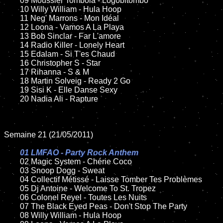
	09 Moussier Tombola - Logobitombo

	10 Willy William - Hula Hoop

	11 Neg' Marrons - Mon Idéal

	12 Loona - Vamos A La Playa

	13 Bob Sinclar - Far L'amore

	14 Radio Killer - Lonely Heart

	15 Edalam - Si T'es Chaud

	16 Christopher S - Star

	17 Rihanna - S & M

	18 Martin Solveig - Ready 2 Go

	19 Sisi K - Elle Danse Sexy

	20 Nadia Ali - Rapture

Semaine 21 (21/05/2011)

01 LMFAO - Party Rock Anthem

02 Magic System - Chérie Coco

	03 Snoop Dogg - Sweat

	04 Collectif Métissé - Laisse Tomber Tes Problèmes

	05 Dj Antoine - Welcome To St. Tropez

	06 Colonel Reyel - Toutes Les Nuits

	07 The Black Eyed Peas - Don't Stop The Party

	08 Willy William - Hula Hoop
