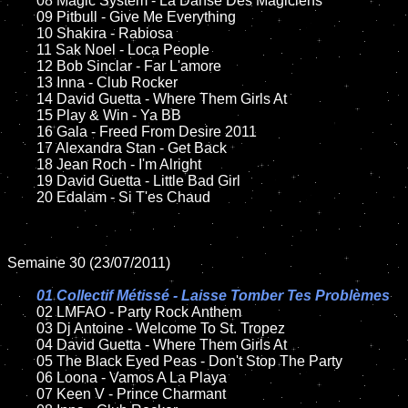
	08 Magic System - La Danse Des Magiciens

	09 Pitbull - Give Me Everything

	10 Shakira - Rabiosa

	11 Sak Noel - Loca People

	12 Bob Sinclar - Far L'amore

	13 Inna - Club Rocker

	14 David Guetta - Where Them Girls At

	15 Play & Win - Ya BB

	16 Gala - Freed From Desire 2011

	17 Alexandra Stan - Get Back

	18 Jean Roch - I'm Alright

	19 David Guetta - Little Bad Girl

	20 Edalam - Si T'es Chaud

Semaine 30 (23/07/2011)

01 Collectif Métissé - Laisse Tomber Tes Problèmes

02 LMFAO - Party Rock Anthem

	03 Dj Antoine - Welcome To St. Tropez

	04 David Guetta - Where Them Girls At

	05 The Black Eyed Peas - Don't Stop The Party

	06 Loona - Vamos A La Playa

	07 Keen V - Prince Charmant
