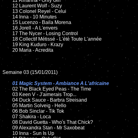
	11 Rihanna - Only Girl

	12 Laurent Wolf - Suzy

	13 Colonel Reyel - Celui

	14 Inna - 10 Minutes

	15 Lucenzo - Baila Morena

	16 Jorell - A L'envers

	17 The Nycer - Losing Control

	18 Collectif Métissé - L'été Toute L'année

	19 King Kuduro - Krazy

	20 Maria - Acredita

Semaine 03 (15/01/2011)

01 Magic System - Ambiance A L'africaine

02 The Black Eyed Peas - The Time

	03 Keen V - J'aimerais Trop...

	04 Duck Sauce - Barbra Streisand

	05 Martin Solveig - Hello

	06 Bob Sinclar - Tik Tok

	07 Shakira - Loca

	08 David Guetta - Who's That Chick?

	09 Alexandra Stan - Mr Saxobeat

	10 Inna - Sun Is Up
