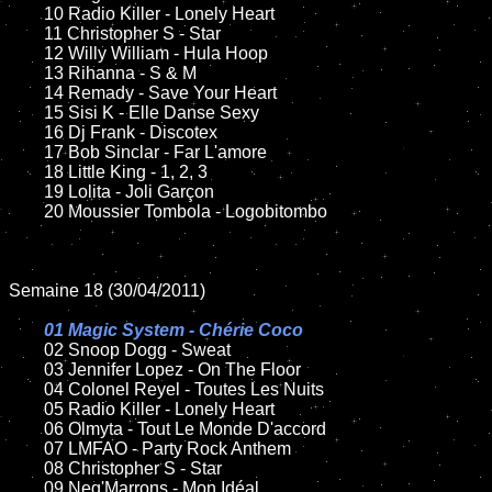
	10 Radio Killer - Lonely Heart

	11 Christopher S - Star

	12 Willy William - Hula Hoop

	13 Rihanna - S & M

	14 Remady - Save Your Heart

	15 Sisi K - Elle Danse Sexy

	16 Dj Frank - Discotex

	17 Bob Sinclar - Far L'amore

	18 Little King - 1, 2, 3

	19 Lolita - Joli Garçon

	20 Moussier Tombola - Logobitombo

Semaine 18 (30/04/2011)

01 Magic System - Chérie Coco

02 Snoop Dogg - Sweat

	03 Jennifer Lopez - On The Floor

	04 Colonel Reyel - Toutes Les Nuits

	05 Radio Killer - Lonely Heart

	06 Olmyta - Tout Le Monde D'accord

	07 LMFAO - Party Rock Anthem

	08 Christopher S - Star

	09 Neg'Marrons - Mon Idéal
