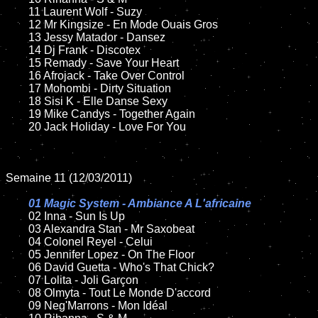
	11 Laurent Wolf - Suzy

	12 Mr Kingsize - En Mode Ouais Gros

	13 Jessy Matador - Dansez

	14 Dj Frank - Discotex

	15 Remady - Save Your Heart

	16 Afrojack - Take Over Control

	17 Mohombi - Dirty Situation

	18 Sisi K - Elle Danse Sexy

	19 Mike Candys - Together Again

	20 Jack Holiday - Love For You

Semaine 11 (12/03/2011)

01 Magic System - Ambiance A L'africaine

02 Inna - Sun Is Up

	03 Alexandra Stan - Mr Saxobeat

	04 Colonel Reyel - Celui

	05 Jennifer Lopez - On The Floor

	06 David Guetta - Who's That Chick?

	07 Lolita - Joli Garçon

	08 Olmyta - Tout Le Monde D'accord

	09 Neg'Marrons - Mon Idéal
