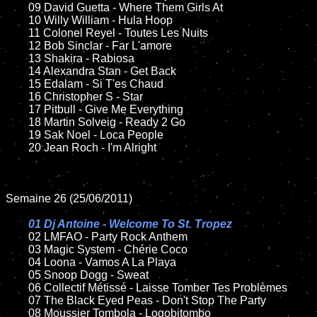
	09 David Guetta - Where Them Girls At

	10 Willy William - Hula Hoop

	11 Colonel Reyel - Toutes Les Nuits

	12 Bob Sinclar - Far L'amore

	13 Shakira - Rabiosa

	14 Alexandra Stan - Get Back

	15 Edalam - Si T'es Chaud

	16 Christopher S - Star

	17 Pitbull - Give Me Everything

	18 Martin Solveig - Ready 2 Go

	19 Sak Noel - Loca People

	20 Jean Roch - I'm Alright

Semaine 26 (25/06/2011)

01 Dj Antoine - Welcome To St. Tropez

02 LMFAO - Party Rock Anthem

	03 Magic System - Chérie Coco

	04 Loona - Vamos A La Playa

	05 Snoop Dogg - Sweat

	06 Collectif Métissé - Laisse Tomber Tes Problèmes

	07 The Black Eyed Peas - Don't Stop The Party

	08 Moussier Tombola - Logobitombo
