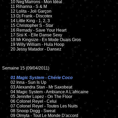
	10 Neg'Marrons - Mon Idéal

	11 Rihanna - S & M

	12 Lolita - Joli Garçon

	13 Dj Frank - Discotex

	14 Little King - 1, 2, 3

	15 Christopher S - Star

	16 Remady - Save Your Heart

	17 Sisi K - Elle Danse Sexy

	18 Mr Kingsize - En Mode Ouais Gros

	19 Willy William - Hula Hoop

	20 Jessy Matador - Dansez

Semaine 15 (09/04/2011)

01 Magic System - Chérie Coco

02 Inna - Sun Is Up

	03 Alexandra Stan - Mr Saxobeat

	04 Magic System - Ambiance A L'africaine

	05 Jennifer Lopez - On The Floor

	06 Colonel Reyel - Celui

	07 Colonel Reyel - Toutes Les Nuits

	08 Snoop Dogg - Sweat

	09 Olmyta - Tout Le Monde D'accord
