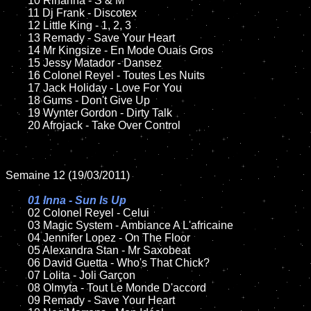
	10 Rihanna - S & M

	11 Dj Frank - Discotex

	12 Little King - 1, 2, 3

	13 Remady - Save Your Heart

	14 Mr Kingsize - En Mode Ouais Gros

	15 Jessy Matador - Dansez

	16 Colonel Reyel - Toutes Les Nuits

	17 Jack Holiday - Love For You

	18 Gums - Don't Give Up

	19 Wynter Gordon - Dirty Talk

	20 Afrojack - Take Over Control

Semaine 12 (19/03/2011)

01 Inna - Sun Is Up

02 Colonel Reyel - Celui

	03 Magic System - Ambiance A L'africaine

	04 Jennifer Lopez - On The Floor

	05 Alexandra Stan - Mr Saxobeat

	06 David Guetta - Who's That Chick?

	07 Lolita - Joli Garçon

	08 Olmyta - Tout Le Monde D'accord

	09 Remady - Save Your Heart
