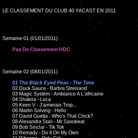
LE CLASSEMENT DU CLUB 40 YACAST EN 2011

Semaine 01 (01/01/2011)

Pas De Classement HDC
Semaine 02 (08/01/2011)

01 The Black Eyed Peas - The Time

02 Duck Sauce - Barbra Streisand

	03 Magic System - Ambiance A L'africaine

	04 Shakira - Loca

	05 Keen V - J'aimerais Trop...

	06 Martin Solveig - Hello

	07 David Guetta - Who's That Chick?

	08 Alexandra Stan - Mr Saxobeat

	09 Bob Sinclar - Tik Tok

	10 Remady - Do It On My Own
