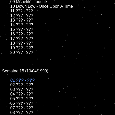
	09 Ménélik - Touché

	10 Down Low - Once Upon A Time

	11 ??? - ???

	12 ??? - ???

	13 ??? - ???

	14 ??? - ???

	15 ??? - ???

	16 ??? - ???

	17 ??? - ???

	18 ??? - ???

	19 ??? - ???

	20 ??? - ???

Semaine 15 (10/04/1999)

01 ??? - ???

02 ??? - ???

	03 ??? - ???

	04 ??? - ???

	05 ??? - ???

	06 ??? - ???

	07 ??? - ???

	08 ??? - ???
