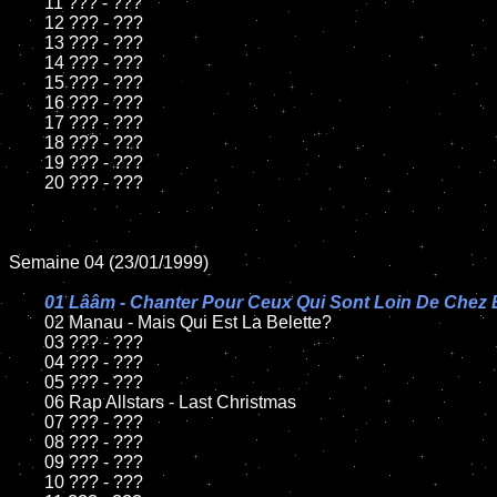
	11 ??? - ???

	12 ??? - ???

	13 ??? - ???

	14 ??? - ???

	15 ??? - ???

	16 ??? - ???

	17 ??? - ???

	18 ??? - ???

	19 ??? - ???

	20 ??? - ???

Semaine 04 (23/01/1999)

01 Lââm - Chanter Pour Ceux Qui Sont Loin De Chez 
02 Manau - Mais Qui Est La Belette?

	03 ??? - ???

	04 ??? - ???

	05 ??? - ???

	06 Rap Allstars - Last Christmas

	07 ??? - ???

	08 ??? - ???

	09 ??? - ???

	10 ??? - ???
