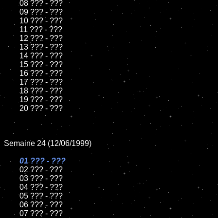
	08 ??? - ???

	09 ??? - ???

	10 ??? - ???

	11 ??? - ???

	12 ??? - ???

	13 ??? - ???

	14 ??? - ???

	15 ??? - ???

	16 ??? - ???

	17 ??? - ???

	18 ??? - ???

	19 ??? - ???

	20 ??? - ???

Semaine 24 (12/06/1999)

01 ??? - ???

02 ??? - ???

	03 ??? - ???

	04 ??? - ???

	05 ??? - ???

	06 ??? - ???

	07 ??? - ???
