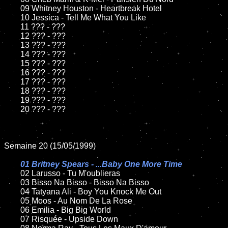
	09 Whitney Houston - Heartbreak Hotel

	10 Jessica - Tell Me What You Like

	11 ??? - ???

	12 ??? - ???

	13 ??? - ???

	14 ??? - ???

	15 ??? - ???

	16 ??? - ???

	17 ??? - ???

	18 ??? - ???

	19 ??? - ???

	20 ??? - ???

Semaine 20 (15/05/1999)

01 Britney Spears - ...Baby One More Time

02 Larusso - Tu M'oublieras

	03 Bisso Na Bisso - Bisso Na Bisso

	04 Tatyana Ali - Boy You Knock Me Out

	05 Moos - Au Nom De La Rose

	06 Emilia - Big Big World

	07 Risquée - Upside Down
