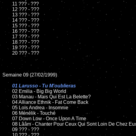
	11 ??? - ???

	12 ??? - ???

	13 ??? - ???

	14 ??? - ???

	15 ??? - ???

	16 ??? - ???

	17 ??? - ???

	18 ??? - ???

	19 ??? - ???

	20 ??? - ???

Semaine 09 (27/02/1999)

01 Larusso - Tu M'oublieras

02 Emilia - Big Big World

	03 Manau - Mais Qui Est La Belette?

	04 Alliance Ethnik - Fat Come Back

	05 Loïs Andrea - Insomnie

	06 Ménélik - Touché

	07 Down Low - Once Upon A Time

	08 Lââm - Chanter Pour Ceux Qui Sont Loin De Chez Eux

	09 ??? - ???

	10 ??? - ???
