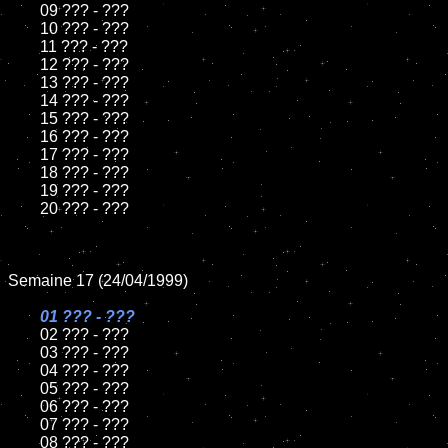
	09 ??? - ???

	10 ??? - ???

	11 ??? - ???

	12 ??? - ???

	13 ??? - ???

	14 ??? - ???

	15 ??? - ???

	16 ??? - ???

	17 ??? - ???

	18 ??? - ???

	19 ??? - ???

	20 ??? - ???

Semaine 17 (24/04/1999)

01 ??? - ???

02 ??? - ???

	03 ??? - ???

	04 ??? - ???

	05 ??? - ???

	06 ??? - ???

	07 ??? - ???

	08 ??? - ???
