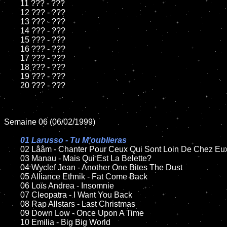
	11 ??? - ???

	12 ??? - ???

	13 ??? - ???

	14 ??? - ???

	15 ??? - ???

	16 ??? - ???

	17 ??? - ???

	18 ??? - ???

	19 ??? - ???

	20 ??? - ???

Semaine 06 (06/02/1999)

01 Larusso - Tu M'oublieras

02 Lââm - Chanter Pour Ceux Qui Sont Loin De Chez Eux
	03 Manau - Mais Qui Est La Belette?

	04 Wyclef Jean - Another One Bites The Dust

	05 Alliance Ethnik - Fat Come Back

	06 Loïs Andrea - Insomnie

	07 Cleopatra - I Want You Back

	08 Rap Allstars - Last Christmas

	09 Down Low - Once Upon A Time

	10 Emilia - Big Big World
