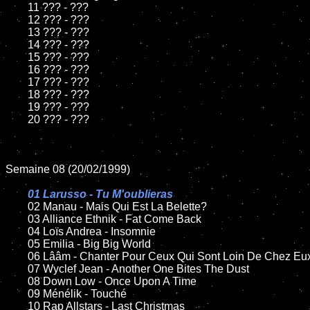
	11 ??? - ???

	12 ??? - ???

	13 ??? - ???

	14 ??? - ???

	15 ??? - ???

	16 ??? - ???

	17 ??? - ???

	18 ??? - ???

	19 ??? - ???

	20 ??? - ???

Semaine 08 (20/02/1999)

01 Larusso - Tu M'oublieras

02 Manau - Mais Qui Est La Belette?

	03 Alliance Ethnik - Fat Come Back

	04 Loïs Andrea - Insomnie

	05 Emilia - Big Big World

	06 Lââm - Chanter Pour Ceux Qui Sont Loin De Chez Eux

	07 Wyclef Jean - Another One Bites The Dust

	08 Down Low - Once Upon A Time

	09 Ménélik - Touché

	10 Rap Allstars - Last Christmas
