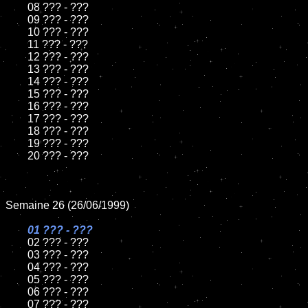
	08 ??? - ???

	09 ??? - ???

	10 ??? - ???

	11 ??? - ???

	12 ??? - ???

	13 ??? - ???

	14 ??? - ???

	15 ??? - ???

	16 ??? - ???

	17 ??? - ???

	18 ??? - ???

	19 ??? - ???

	20 ??? - ???

Semaine 26 (26/06/1999)

01 ??? - ???

02 ??? - ???

	03 ??? - ???

	04 ??? - ???

	05 ??? - ???

	06 ??? - ???

	07 ??? - ???
