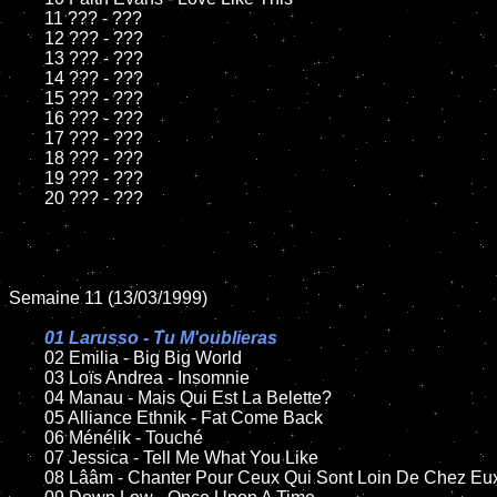
	11 ??? - ???

	12 ??? - ???

	13 ??? - ???

	14 ??? - ???

	15 ??? - ???

	16 ??? - ???

	17 ??? - ???

	18 ??? - ???

	19 ??? - ???

	20 ??? - ???

Semaine 11 (13/03/1999)

01 Larusso - Tu M'oublieras

02 Emilia - Big Big World

	03 Loïs Andrea - Insomnie

	04 Manau - Mais Qui Est La Belette?

	05 Alliance Ethnik - Fat Come Back

	06 Ménélik - Touché

	07 Jessica - Tell Me What You Like

	08 Lââm - Chanter Pour Ceux Qui Sont Loin De Chez Eux
