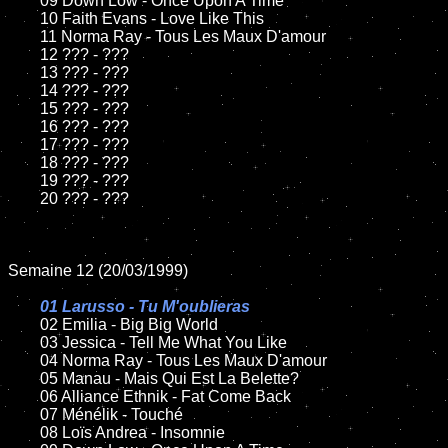
	09 Down Low - Once Upon A Time

	10 Faith Evans - Love Like This

	11 Norma Ray - Tous Les Maux D'amour

	12 ??? - ???

	13 ??? - ???

	14 ??? - ???

	15 ??? - ???

	16 ??? - ???

	17 ??? - ???

	18 ??? - ???

	19 ??? - ???

	20 ??? - ???

Semaine 12 (20/03/1999)

01 Larusso - Tu M'oublieras

02 Emilia - Big Big World

	03 Jessica - Tell Me What You Like

	04 Norma Ray - Tous Les Maux D'amour

	05 Manau - Mais Qui Est La Belette?

	06 Alliance Ethnik - Fat Come Back

	07 Ménélik - Touché

	08 Loïs Andrea - Insomnie
