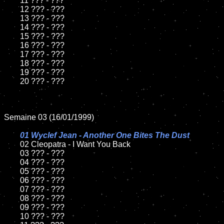
	11 ??? - ???

	12 ??? - ???

	13 ??? - ???

	14 ??? - ???

	15 ??? - ???

	16 ??? - ???

	17 ??? - ???

	18 ??? - ???

	19 ??? - ???

	20 ??? - ???

Semaine 03 (16/01/1999)

01 Wyclef Jean - Another One Bites The Dust

02 Cleopatra - I Want You Back

	03 ??? - ???

	04 ??? - ???

	05 ??? - ???

	06 ??? - ???

	07 ??? - ???

	08 ??? - ???

	09 ??? - ???

	10 ??? - ???
