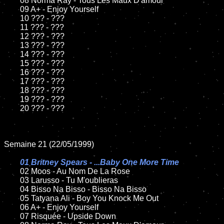
	08 Norma Ray - Tous Les Maux D'amour

	09 A+ - Enjoy Yourself

	10 ??? - ???

	11 ??? - ???

	12 ??? - ???

	13 ??? - ???

	14 ??? - ???

	15 ??? - ???

	16 ??? - ???

	17 ??? - ???

	18 ??? - ???

	19 ??? - ???

	20 ??? - ???

Semaine 21 (22/05/1999)

01 Britney Spears - ...Baby One More Time

02 Moos - Au Nom De La Rose

	03 Larusso - Tu M'oublieras

	04 Bisso Na Bisso - Bisso Na Bisso

	05 Tatyana Ali - Boy You Knock Me Out

	06 A+ - Enjoy Yourself

	07 Risquée - Upside Down
