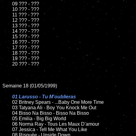
	09 ??? - ???

	10 ??? - ???

	11 ??? - ???

	12 ??? - ???

	13 ??? - ???

	14 ??? - ???

	15 ??? - ???

	16 ??? - ???

	17 ??? - ???

	18 ??? - ???

	19 ??? - ???

	20 ??? - ???

Semaine 18 (01/05/1999)

01 Larusso - Tu M'oublieras

02 Britney Spears - ...Baby One More Time

	03 Tatyana Ali - Boy You Knock Me Out

	04 Bisso Na Bisso - Bisso Na Bisso

	05 Emilia - Big Big World

	06 Norma Ray - Tous Les Maux D'amour

	07 Jessica - Tell Me What You Like

	08 Risquée - Upside Down
