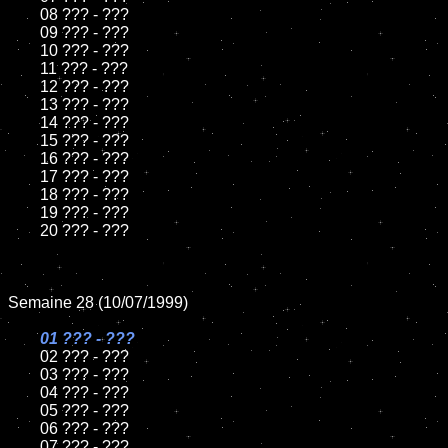
	08 ??? - ???

	09 ??? - ???

	10 ??? - ???

	11 ??? - ???

	12 ??? - ???

	13 ??? - ???

	14 ??? - ???

	15 ??? - ???

	16 ??? - ???

	17 ??? - ???

	18 ??? - ???

	19 ??? - ???

	20 ??? - ???

Semaine 28 (10/07/1999)

01 ??? - ???

02 ??? - ???

	03 ??? - ???

	04 ??? - ???

	05 ??? - ???

	06 ??? - ???

	07 ??? - ???
