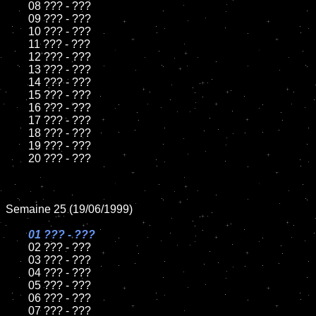
	08 ??? - ???

	09 ??? - ???

	10 ??? - ???

	11 ??? - ???

	12 ??? - ???

	13 ??? - ???

	14 ??? - ???

	15 ??? - ???

	16 ??? - ???

	17 ??? - ???

	18 ??? - ???

	19 ??? - ???

	20 ??? - ???

Semaine 25 (19/06/1999)

01 ??? - ???

02 ??? - ???

	03 ??? - ???

	04 ??? - ???

	05 ??? - ???

	06 ??? - ???

	07 ??? - ???
