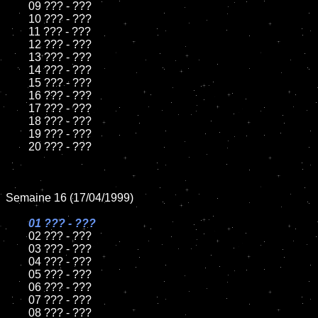
	09 ??? - ???

	10 ??? - ???

	11 ??? - ???

	12 ??? - ???

	13 ??? - ???

	14 ??? - ???

	15 ??? - ???

	16 ??? - ???

	17 ??? - ???

	18 ??? - ???

	19 ??? - ???

	20 ??? - ???

Semaine 16 (17/04/1999)

01 ??? - ???

02 ??? - ???

	03 ??? - ???

	04 ??? - ???

	05 ??? - ???

	06 ??? - ???

	07 ??? - ???

	08 ??? - ???
