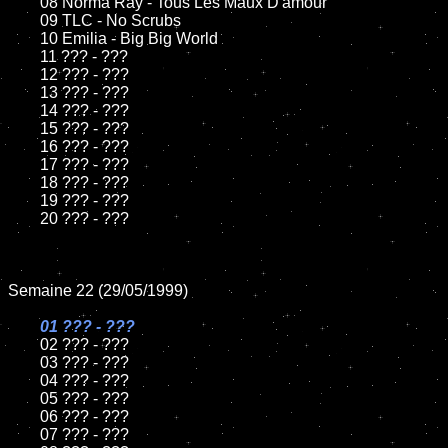
	08 Norma Ray - Tous Les Maux D'amour

	09 TLC - No Scrubs

	10 Emilia - Big Big World

	11 ??? - ???

	12 ??? - ???

	13 ??? - ???

	14 ??? - ???

	15 ??? - ???

	16 ??? - ???

	17 ??? - ???

	18 ??? - ???

	19 ??? - ???

	20 ??? - ???

Semaine 22 (29/05/1999)

01 ??? - ???

02 ??? - ???

	03 ??? - ???

	04 ??? - ???

	05 ??? - ???

	06 ??? - ???

	07 ??? - ???
