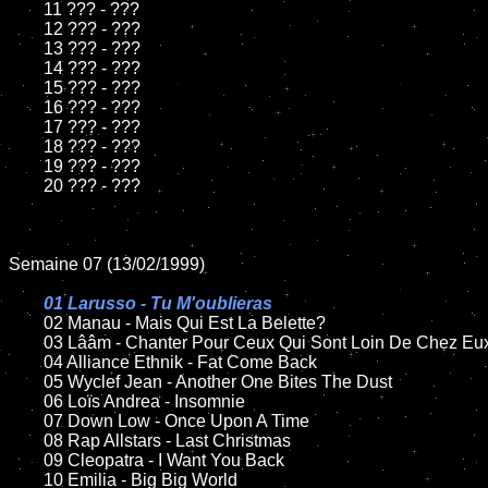
	11 ??? - ???

	12 ??? - ???

	13 ??? - ???

	14 ??? - ???

	15 ??? - ???

	16 ??? - ???

	17 ??? - ???

	18 ??? - ???

	19 ??? - ???

	20 ??? - ???

Semaine 07 (13/02/1999)

01 Larusso - Tu M'oublieras

02 Manau - Mais Qui Est La Belette?

	03 Lââm - Chanter Pour Ceux Qui Sont Loin De Chez Eux

	04 Alliance Ethnik - Fat Come Back

	05 Wyclef Jean - Another One Bites The Dust

	06 Loïs Andrea - Insomnie

	07 Down Low - Once Upon A Time

	08 Rap Allstars - Last Christmas

	09 Cleopatra - I Want You Back

	10 Emilia - Big Big World
