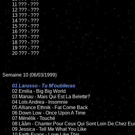
	11 ??? - ???

	12 ??? - ???

	13 ??? - ???

	14 ??? - ???

	15 ??? - ???

	16 ??? - ???

	17 ??? - ???

	18 ??? - ???

	19 ??? - ???

	20 ??? - ???

Semaine 10 (06/03/1999)

01 Larusso - Tu M'oublieras

02 Emilia - Big Big World

	03 Manau - Mais Qui Est La Belette?

	04 Loïs Andrea - Insomnie

	05 Alliance Ethnik - Fat Come Back

	06 Down Low - Once Upon A Time

	07 Ménélik - Touché

	08 Lââm - Chanter Pour Ceux Qui Sont Loin De Chez Eux

	09 Jessica - Tell Me What You Like

	10 Faith Evans - Love Like This
