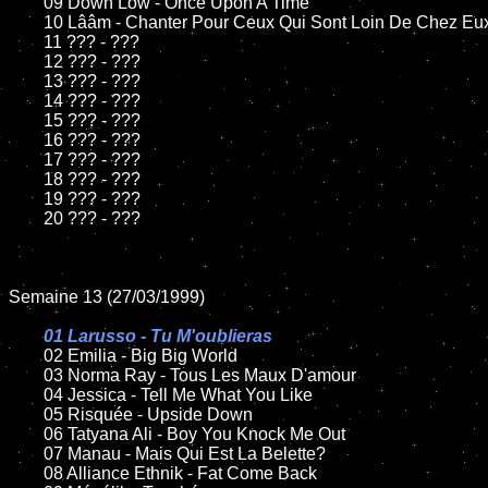
	09 Down Low - Once Upon A Time

	10 Lââm - Chanter Pour Ceux Qui Sont Loin De Chez Eux

	11 ??? - ???

	12 ??? - ???

	13 ??? - ???

	14 ??? - ???

	15 ??? - ???

	16 ??? - ???

	17 ??? - ???

	18 ??? - ???

	19 ??? - ???

	20 ??? - ???

Semaine 13 (27/03/1999)

01 Larusso - Tu M'oublieras

02 Emilia - Big Big World

	03 Norma Ray - Tous Les Maux D'amour

	04 Jessica - Tell Me What You Like

	05 Risquée - Upside Down

	06 Tatyana Ali - Boy You Knock Me Out

	07 Manau - Mais Qui Est La Belette?

	08 Alliance Ethnik - Fat Come Back
