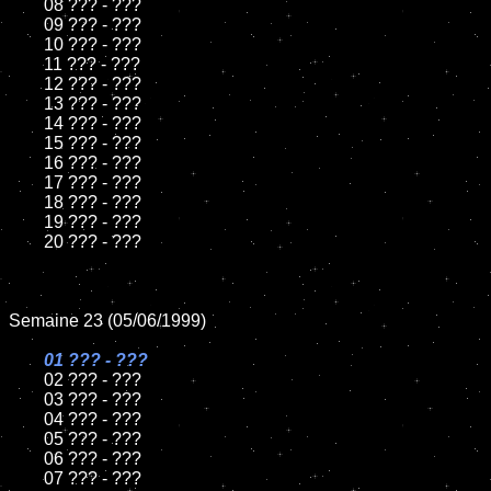
	08 ??? - ???

	09 ??? - ???

	10 ??? - ???

	11 ??? - ???

	12 ??? - ???

	13 ??? - ???

	14 ??? - ???

	15 ??? - ???

	16 ??? - ???

	17 ??? - ???

	18 ??? - ???

	19 ??? - ???

	20 ??? - ???

Semaine 23 (05/06/1999)

01 ??? - ???

02 ??? - ???

	03 ??? - ???

	04 ??? - ???

	05 ??? - ???

	06 ??? - ???

	07 ??? - ???
