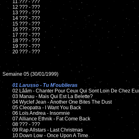
	11 ??? - ???

	12 ??? - ???

	13 ??? - ???

	14 ??? - ???

	15 ??? - ???

	16 ??? - ???

	17 ??? - ???

	18 ??? - ???

	19 ??? - ???

	20 ??? - ???

Semaine 05 (30/01/1999)

01 Larusso - Tu M'oublieras

02 Lââm - Chanter Pour Ceux Qui Sont Loin De Chez Eux
	03 Manau - Mais Qui Est La Belette?

	04 Wyclef Jean - Another One Bites The Dust

	05 Cleopatra - I Want You Back

	06 Loïs Andrea - Insomnie

	07 Alliance Ethnik - Fat Come Back

	08 ??? - ???

	09 Rap Allstars - Last Christmas

	10 Down Low - Once Upon A Time
