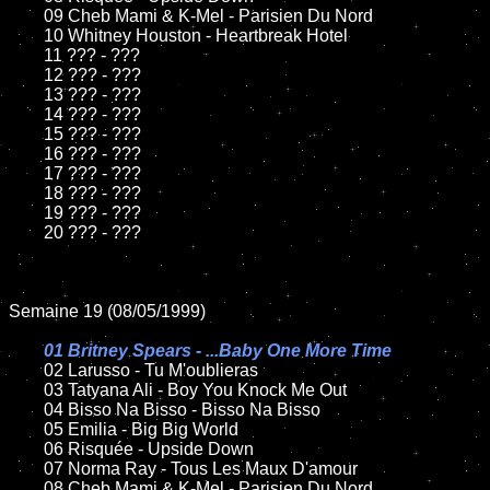
	09 Cheb Mami & K-Mel - Parisien Du Nord

	10 Whitney Houston - Heartbreak Hotel

	11 ??? - ???

	12 ??? - ???

	13 ??? - ???

	14 ??? - ???

	15 ??? - ???

	16 ??? - ???

	17 ??? - ???

	18 ??? - ???

	19 ??? - ???

	20 ??? - ???

Semaine 19 (08/05/1999)

01 Britney Spears - ...Baby One More Time

02 Larusso - Tu M'oublieras

	03 Tatyana Ali - Boy You Knock Me Out

	04 Bisso Na Bisso - Bisso Na Bisso

	05 Emilia - Big Big World

	06 Risquée - Upside Down

	07 Norma Ray - Tous Les Maux D'amour

	08 Cheb Mami & K-Mel - Parisien Du Nord
