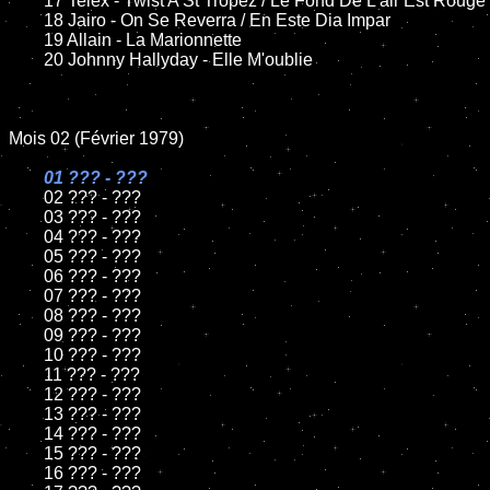
	17 Telex - Twist A St Tropez / Le Fond De L'air Est Rouge

	18 Jairo - On Se Reverra / En Este Dia Impar

	19 Allain - La Marionnette

	20 Johnny Hallyday - Elle M'oublie

Mois 02 (Février 1979)

01 ??? - ???

02 ??? - ???

	03 ??? - ???

	04 ??? - ???

	05 ??? - ???

	06 ??? - ???

	07 ??? - ???

	08 ??? - ???

	09 ??? - ???

	10 ??? - ???

	11 ??? - ???

	12 ??? - ???

	13 ??? - ???

	14 ??? - ???

	15 ??? - ???

	16 ??? - ???
