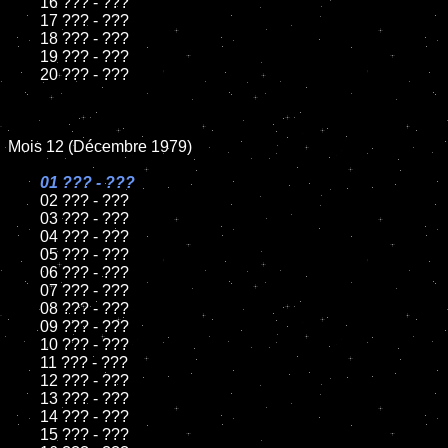
	16 ??? - ???

	17 ??? - ???

	18 ??? - ???

	19 ??? - ???

	20 ??? - ???

Mois 12 (Décembre 1979)

01 ??? - ???

02 ??? - ???

	03 ??? - ???

	04 ??? - ???

	05 ??? - ???

	06 ??? - ???

	07 ??? - ???

	08 ??? - ???

	09 ??? - ???

	10 ??? - ???

	11 ??? - ???

	12 ??? - ???

	13 ??? - ???

	14 ??? - ???

	15 ??? - ???
