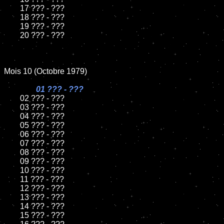
	17 ??? - ???

	18 ??? - ???

	19 ??? - ???

	20 ??? - ???

Mois 10 (Octobre 1979)

01 ??? - ???

02 ??? - ???

	03 ??? - ???

	04 ??? - ???

	05 ??? - ???

	06 ??? - ???

	07 ??? - ???

	08 ??? - ???

	09 ??? - ???

	10 ??? - ???

	11 ??? - ???

	12 ??? - ???

	13 ??? - ???

	14 ??? - ???

	15 ??? - ???
