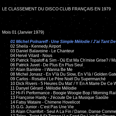
LE CLASSEMENT DU DISCO CLUB FRANÇAIS EN 1979

Mois 01 (Janvier 1979)

01 Michel Polnareff - Une Simple Mélodie / J'ai Tant De
02 Sheila - Kennedy Airport

	03 Daniel Balavoine - Le Chanteur

	04 Hervé Vilard - Nous

	05 Patrick Topaloff & Sim - Où Est Ma Ch'mise Grise? / Ma Belle Américaine

	06 Patrick Juvet - De Plus En Plus Seul

	07 Alain Barrière - I Wanna Be Me

	08 Michel Jonasz - En V'là Du Slow, En V'là / Golden Gate

	09 Carlos - Rosalie / Le Père Noël Du Supermarché

	10 Dick Rivers - 5 Heures Du Mat' / Y En A Marre De Ce Western

	11 Danyel Gérard - Mélodie Mélodie

	12 Hi-Fi Performance - Boogie Woogie Bop / Morning Rain

	13 Françoise Hardy - J'écoute De La Musique Saoûle

	14 Fatsy Wataire - Chimene Hovelicot

	15 G.G. Junior - C'est Pas Une Vie

	16 Alain Chamfort - Seul A La Fin / Danse, Danse Comme Ca
