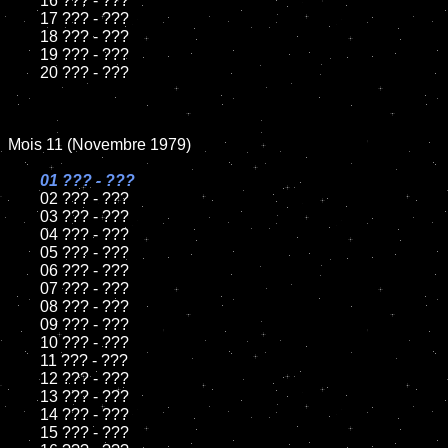
	16 ??? - ???

	17 ??? - ???

	18 ??? - ???

	19 ??? - ???

	20 ??? - ???

Mois 11 (Novembre 1979)

01 ??? - ???

02 ??? - ???

	03 ??? - ???

	04 ??? - ???

	05 ??? - ???

	06 ??? - ???

	07 ??? - ???

	08 ??? - ???

	09 ??? - ???

	10 ??? - ???

	11 ??? - ???

	12 ??? - ???

	13 ??? - ???

	14 ??? - ???

	15 ??? - ???
