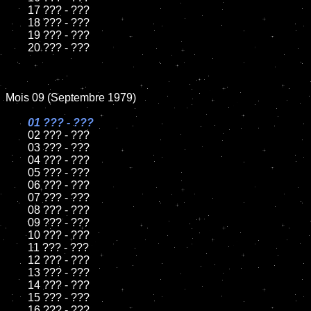
	17 ??? - ???

	18 ??? - ???

	19 ??? - ???

	20 ??? - ???

Mois 09 (Septembre 1979)

01 ??? - ???

02 ??? - ???

	03 ??? - ???

	04 ??? - ???

	05 ??? - ???

	06 ??? - ???

	07 ??? - ???

	08 ??? - ???

	09 ??? - ???

	10 ??? - ???

	11 ??? - ???

	12 ??? - ???

	13 ??? - ???

	14 ??? - ???

	15 ??? - ???

	16 ??? - ???
