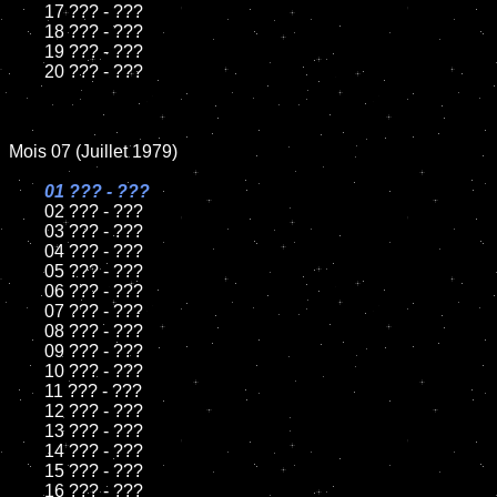
	17 ??? - ???

	18 ??? - ???

	19 ??? - ???

	20 ??? - ???

Mois 07 (Juillet 1979)

01 ??? - ???

02 ??? - ???

	03 ??? - ???

	04 ??? - ???

	05 ??? - ???

	06 ??? - ???

	07 ??? - ???

	08 ??? - ???

	09 ??? - ???

	10 ??? - ???

	11 ??? - ???

	12 ??? - ???

	13 ??? - ???

	14 ??? - ???

	15 ??? - ???

	16 ??? - ???
