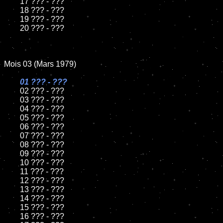
	17 ??? - ???

	18 ??? - ???

	19 ??? - ???

	20 ??? - ???

Mois 03 (Mars 1979)

01 ??? - ???

02 ??? - ???

	03 ??? - ???

	04 ??? - ???

	05 ??? - ???

	06 ??? - ???

	07 ??? - ???

	08 ??? - ???

	09 ??? - ???

	10 ??? - ???

	11 ??? - ???

	12 ??? - ???

	13 ??? - ???

	14 ??? - ???

	15 ??? - ???

	16 ??? - ???
