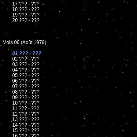
	17 ??? - ???

	18 ??? - ???

	19 ??? - ???

	20 ??? - ???

Mois 08 (Août 1979)

01 ??? - ???

02 ??? - ???

	03 ??? - ???

	04 ??? - ???

	05 ??? - ???

	06 ??? - ???

	07 ??? - ???

	08 ??? - ???

	09 ??? - ???

	10 ??? - ???

	11 ??? - ???

	12 ??? - ???

	13 ??? - ???

	14 ??? - ???

	15 ??? - ???

	16 ??? - ???
