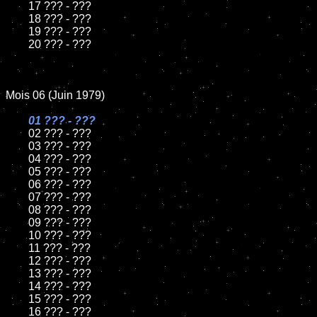
	17 ??? - ???

	18 ??? - ???

	19 ??? - ???

	20 ??? - ???

Mois 06 (Juin 1979)

01 ??? - ???

02 ??? - ???

	03 ??? - ???

	04 ??? - ???

	05 ??? - ???

	06 ??? - ???

	07 ??? - ???

	08 ??? - ???

	09 ??? - ???

	10 ??? - ???

	11 ??? - ???

	12 ??? - ???

	13 ??? - ???

	14 ??? - ???

	15 ??? - ???

	16 ??? - ???
