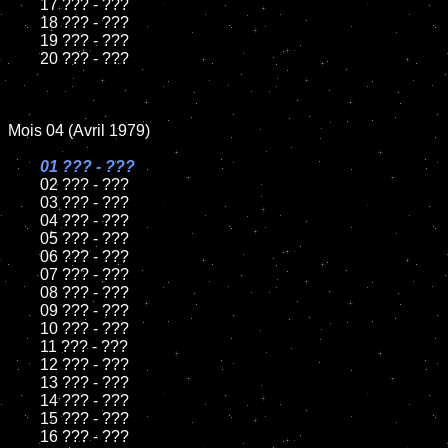
	17 ??? - ???

	18 ??? - ???

	19 ??? - ???

	20 ??? - ???

Mois 04 (Avril 1979)

01 ??? - ???

02 ??? - ???

	03 ??? - ???

	04 ??? - ???

	05 ??? - ???

	06 ??? - ???

	07 ??? - ???

	08 ??? - ???

	09 ??? - ???

	10 ??? - ???

	11 ??? - ???

	12 ??? - ???

	13 ??? - ???

	14 ??? - ???

	15 ??? - ???

	16 ??? - ???
