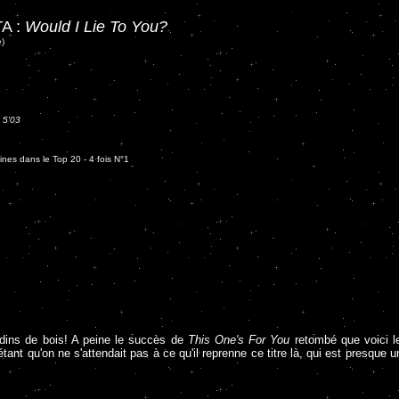
A :
Would I Lie To You?
e)
-
5'03
nes dans le Top 20 - 4 fois N°1
ndins de bois! A peine le succès de
This One's For You
retombé que voici le
tant qu'on ne s'attendait pas à ce qu'il reprenne ce titre là, qui est presque