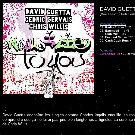
DAVID GUETT
(Mike Leeson - Peter Val
Versions Officielles
:
01.
Radio Edit
---
3'17
02.
Extended
---
4'48
03.
Club Mix
---
6'12
04.
Festival Mix
---
5'00
05.
Cash Cash Remix
--
Palmarès
:
Eurodance 25
: 12 semai
David Guetta enchaîne les singles comme Charles Ingalls enquille les ro
comprendre que ça ne lui ai pas pris bien longtemps à fignoler. La surprise é
de Chris Willis.