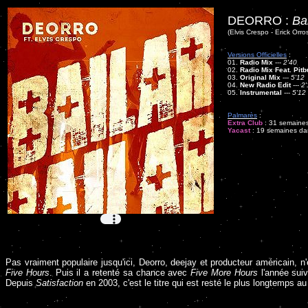
DEORRO :
Bai
(Elvis Crespo - Erick Orr
Versions Officielles
:
01.
Radio Mix
---
2'40
02.
Radio Mix Feat. Pitb
03.
Original Mix
---
5'12
04.
New Radio Edit
---
2'
05.
Instrumental
---
5'12
Palmarès
:
Extra Club
: 31 semaines
Yacast
: 19 semaines dan
Pas vraiment populaire jusqu'ici, Deorro, deejay et producteur américain, 
Five Hours
. Puis il a retenté sa chance avec
Five More Hours
l'année suiv
Depuis
Satisfaction
en 2003, c'est le titre qui est resté le plus longtemps a