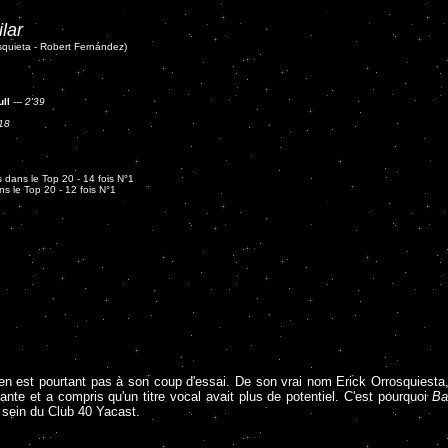
lar
osquieta - Robert Fernández)
ull
---
2'39
18
 dans le Top 20 - 14 fois N°1
s le Top 20 - 12 fois N°1
n'en est pourtant pas à son coup d'essai. De son vrai nom Erick Orrosquiesta,
ante et a compris qu'un titre vocal avait plus de potentiel. C'est pourquoi
Ba
u sein du Club 40 Yacast.