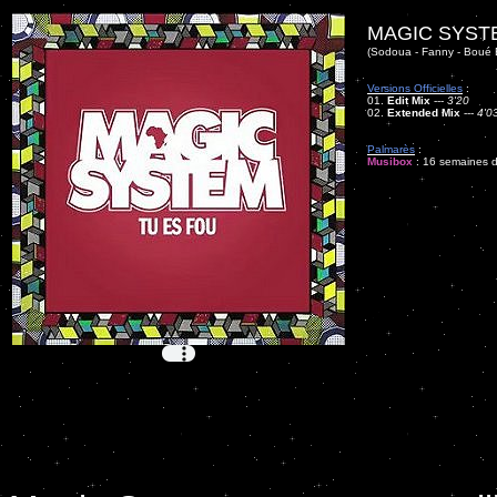
MAGIC SYST
(Sodoua - Fanny - Boué 
Versions Officielles
:
01.
Edit Mix
---
3'20
02.
Extended Mix
---
4'0
Palmarès
:
Musibox
: 16 semaines da