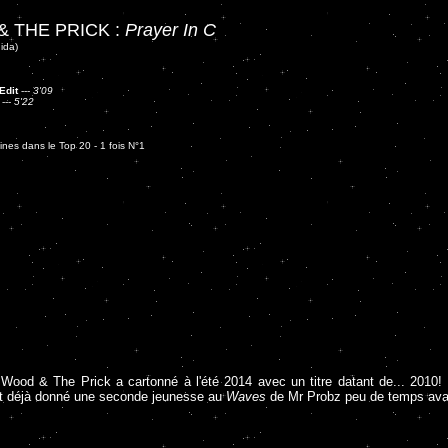
& THE PRICK :
Prayer In C
ida)
Edit
---
3'09
---
5'22
nes dans le Top 20 - 1 fois N°1
lly Wood & The Prick a cartonné à l'été 2014 avec un titre datant de... 201
vait déjà donné une seconde jeunesse au
Waves
de Mr Probz peu de temps ava