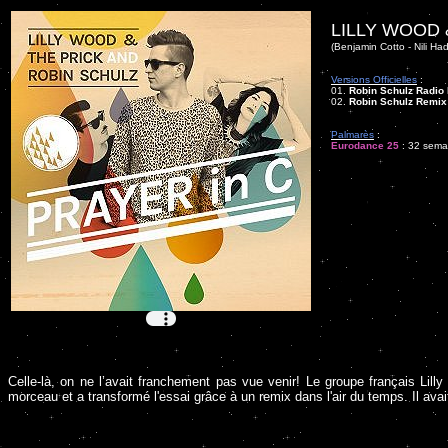
LILLY WOOD 
(Benjamin Cotto - Nili Had
Versions Officielles
:
01.
Robin Schulz Radio 
02.
Robin Schulz Remix
Palmarès
:
Eurodance 25
: 32 semai
Celle-là, on ne l’avait franchement pas vue venir! Le groupe français Li
morceau et a transformé l'essai grâce à un remix dans l'air du temps. Il a