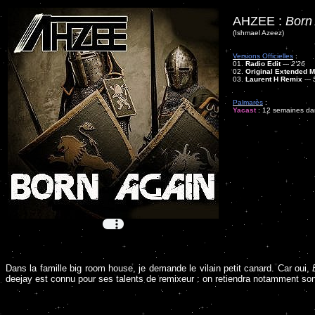
AHZEE :
Born
(Ishmael Azeez)
Versions Officielles
:
01.
Radio Edit
---
2'26
02.
Original Extended M
03.
Laurent H Remix
---
Palmarès
:
Yacast
: 12 semaines dan
Dans la famille big room house, je demande le vilain petit canard. Car oui,
deejay est connu pour ses talents de remixeur : on retiendra notamment so