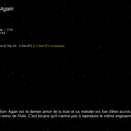
 Again
ix
---
5'19
5'43
s le Top 20 - 1 fois N°1
(+ 1 fois N°1 ex-aequo)
Born Again
est le dernier arrivé de la liste et sa mélodie est loin d'être ac
n remix de
Flute
. C'est bizarre qu'il n'arrive pas à reproduire le même engou