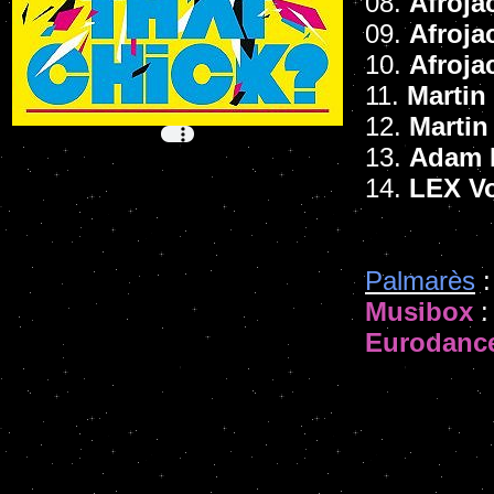
08.
Afroja
09.
Afroja
10.
Afroja
11.
Martin
12.
Martin
13.
Adam 
14.
LEX Vo
Palmarès
:
Musibox
:
Eurodanc