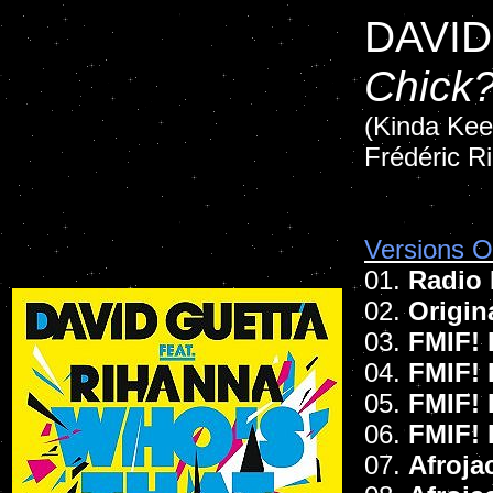
DAVID
Chick
(Kinda Kee 
Frédéric Ri
Versions Of
01.
Radio 
02.
Origin
03.
FMIF! 
04.
FMIF!
05.
FMIF! 
06.
FMIF!
07.
Afroja