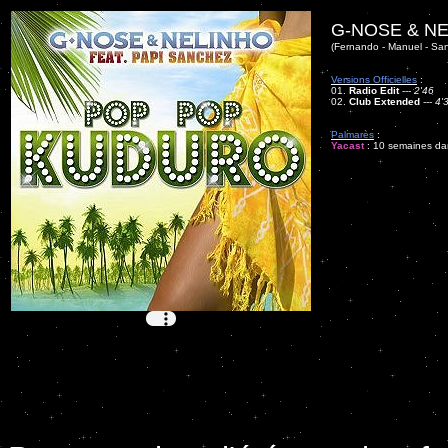
G-NOSE & NE
(Fernando - Manuel - Sanc
Versions Officielles
:
01.
Radio Edit
---
2'46
02.
Club Extended
---
4'
Palmarès
:
Yacast
: 10 semaines dan