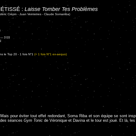
ÉTISSÉ :
Laisse Tomber Tes Problèmes
édéric Crépin - Juan Veintetres - Claude Somarriba)
4
---
5'05
1
s le Top 20 - 1 fois N°1
(+ 1 fois N°1 ex-aequo)
9. Mais pour éviter tout effet redondant, Soma Riba et son équipe se sont ins
e des séances
Gym Tonic
de Véronique et Davina et le tour est joué. Et là, l