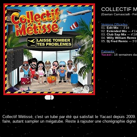
COLLECTIF M
(Gaetan Carnascialli - Fr
Versions Officielles
:
01.
Edit Mix
---
3'16
02.
Extended Mix
---
4'1
03.
Club Sap Mix
---
4'18
04.
Willy William Remix
05.
Dj Fred Remix
---
5'0
Palmarès
:
Yacast
: 16 semaines dan
Collectif Métissé, c'est un tube par été qui satisfait le Yacast depuis 200
faire, autant sampler un mégatube. Reste à rajouter une chorégraphie dign