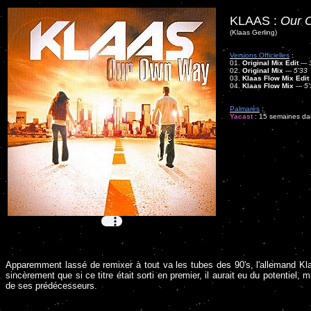
KLAAS :
Our 
(Klaas Gerling)
Versions Officielles
:
01.
Original Mix Edit
---
02.
Original Mix
---
5'33
03.
Klaas Flow Mix Edit
04.
Klaas Flow Mix
---
5'
Palmarès
:
Yacast
: 15 semaines dan
Apparemment lassé de remixer à tout va les tubes des 90's, l'allemand Kla
sincèrement que si ce titre était sorti en premier, il aurait eu du potentie
de ses prédécesseurs.