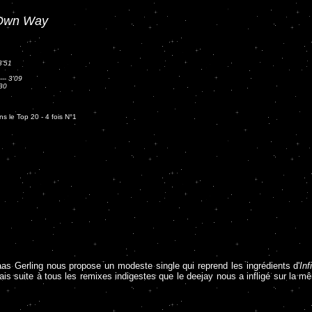
Own Way
3'51
---
3'09
30
s le Top 20 - 4 fois N°1
as Gerling nous propose un modeste single qui reprend les ingrédients d'
Inf
l, mais suite à tous les remixes indigestes que le deejay nous a infligé sur la