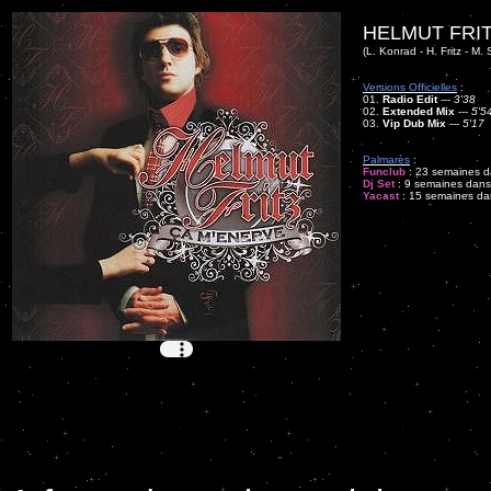
HELMUT FRIT
(L. Konrad - H. Fritz - M.
Versions Officielles
:
01.
Radio Edit
---
3'38
02.
Extended Mix
---
5'5
03.
Vip Dub Mix
---
5'17
Palmarès
:
Funclub
: 23 semaines da
Dj Set
: 9 semaines dans 
Yacast
: 15 semaines dan