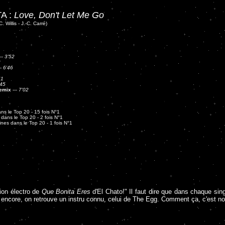
A :
Love, Don't Let Me Go
. Willis - J.-C. Carré)
--
3'52
8
--
6'46
51
'45
emix
---
7'02
s le Top 20 - 15 fois N°1
dans le Top 20 - 2 fois N°1
nes dans le Top 20 - 1 fois N°1
sion électro de
Que Bonita Eres
d'El Chato!" Il faut dire que dans chaque sin
à encore, on retrouve un instru connu, celui de The Egg. Comment ça, c'est no