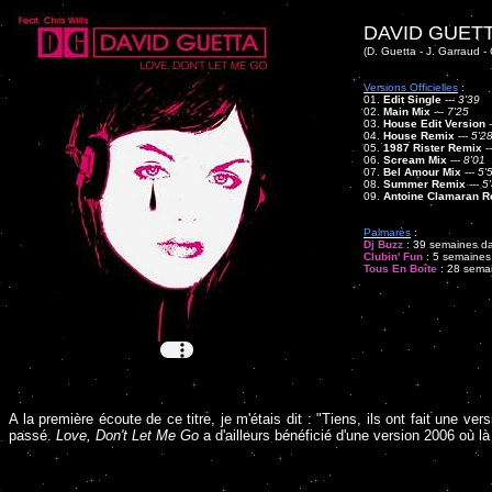
DAVID GUETT
(D. Guetta - J. Garraud - C
Versions Officielles
:
01.
Edit Single
---
3'39
02.
Main Mix
---
7'25
03.
House Edit Version
-
04.
House Remix
---
5'2
05.
1987 Rister Remix
-
06.
Scream Mix
---
8'01
07.
Bel Amour Mix
---
5'
08.
Summer Remix
---
5
09.
Antoine Clamaran R
Palmarès
:
Dj Buzz
: 39 semaines dan
Clubin' Fun
: 5 semaines 
Tous En Boîte
: 28 semai
A la première écoute de ce titre, je m'étais dit : "Tiens, ils ont fait une ver
passé.
Love, Don't Let Me Go
a d'ailleurs bénéficié d'une version 2006 où l