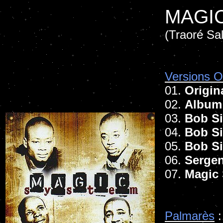
MAGI
(Traoré Sal
Versions Of
01.
Origin
02.
Album
03.
Bob Si
04.
Bob Si
05.
Bob Si
06.
Sergen
07.
Magic
Palmarès
: