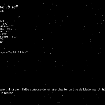
ive To Tell
ard)
3'49
---
5'40
 Edit
---
3'51
 Mix
---
9'16
sic
---
6'57
--
7'08
s Beats
---
5'07
'00
'12
ans le Top 20 - 1 fois N°1
n, il lui vient l'idée curieuse de lui faire chanter un titre de Madonna. Un ti
la reprise.