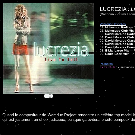
LUCREZIA :
L
(Madonna - Patrick Léon
Versions Officielles
:
01.
Moltosugo Radio
---
02.
Moltosugo Club Mix
03.
David Morales Radio
04.
David Morales Club
05.
David Morales Clas
06.
David Morales Dub
-
07.
David Morales Bonu
08.
E-Lite Large Mix
---
7
09.
Eddie Baez Mix
---
7
Palmarès
:
Extra Club
: 7 semaines d
Quand le compositeur de Wamdue Project rencontre un célèbre top model italie
qui est justement un choix judicieux, puisque ça évitera le côté pompeux de 