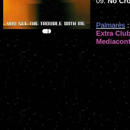
09.
No Cr
Palmarès
:
Extra Clu
Mediacont