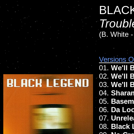
BLAC
Troubl
(B. White -
Versions Of
01.
We'll 
02.
We'll 
03.
We'll 
04.
Shara
05.
Basem
06.
Da Loo
07.
Unrele
08.
Black