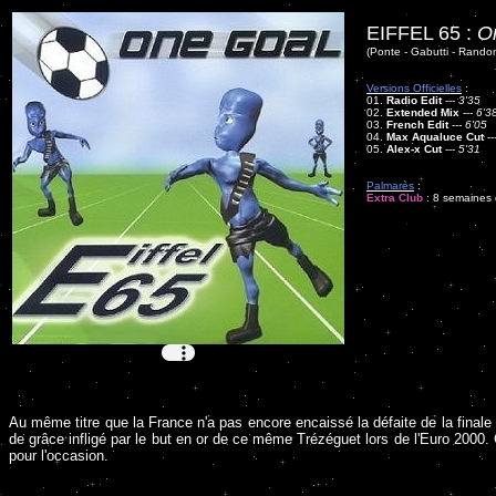
EIFFEL 65 :
O
(Ponte - Gabutti - Rando
Versions Officielles
:
01.
Radio Edit
---
3'35
02.
Extended Mix
---
6'3
03.
French Edit
---
6'05
04.
Max Aqualuce Cut
--
05.
Alex-x Cut
---
5'31
Palmarès
:
Extra Club
: 8 semaines d
Au même titre que la France n'a pas encore encaissé la défaite de la final
de grâce infligé par le but en or de ce même Trézéguet lors de l'Euro 2000. 
pour l'occasion.