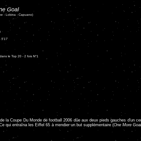
ne Goal
ne - Lobina - Capuano)
8
-
5'17
ans le Top 20 - 2 fois N°1
e de la Coupe Du Monde de football 2006 dûe aux deux pieds gauches d'un cert
Ce qui entraîna les Eiffel 65 à mendier un but supplémentaire (
One More Goa