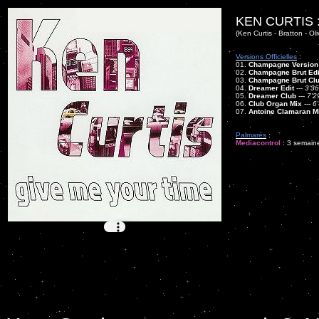
KEN CURTIS 
(Ken Curtis - Bratton - Ol
Versions Officielles
:
01.
Champagne Version 
02.
Champagne Brut Edi
03.
Champagne Brut Cl
04.
Dreamer Edit
---
3'36
05.
Dreamer Club
---
7'2
06.
Club Organ Mix
---
6
07.
Antoine Clamaran M
Palmarès
:
Mediacontrol
: 3 semaine