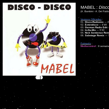
MABEL :
Disc
(A. Bambini - A. Del Fabbr
Versions Officielles
:
01.
Disco-Radiomix
---
3
02.
Extendisco
---
6'46
03.
German Radio Edit
-
04.
In-Da-Mix
---
5'30
05.
Nick Sentience Rem
06.
Sabotage Remix
---
Palmarès
:
Mediacontrol
: 9 semaine