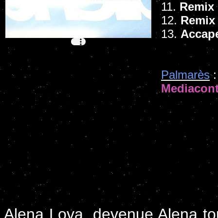
11.
Remix 
12.
Remix 
13.
Accape
Palmarès
:
Mediacont
Alena Lova, devenue Alena tou