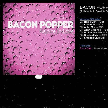
BACON POPP
(P. Peroni - P. Rossini - O
Versions Officielles
:
01.
Radio Edit
---
3'55
02.
Club Edit
---
4'17
03.
Aohh Mix
---
3'58
04.
Aohh Club Mix
---
4'
05.
No Respect Mix
---
4
06.
Smoked Mix
---
5'00
07.
Smoked Club Mix
--
Palmarès
:
Extra Club
: 8 semaines d