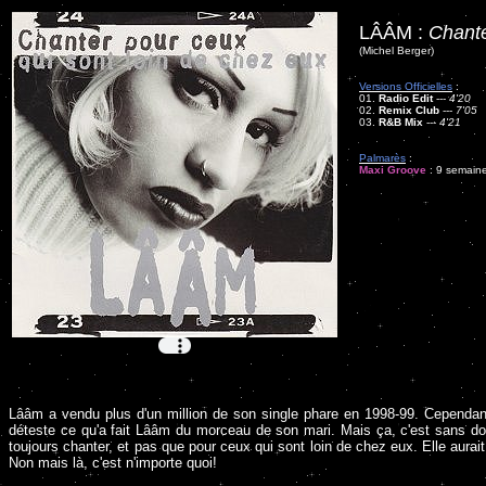
LÂÂM :
Chante
(Michel Berger)
Versions Officielles
:
01.
Radio Edit
---
4'20
02.
Remix Club
---
7'05
03.
R&B Mix
---
4'21
Palmarès
:
Maxi Groove
: 9 semaine
Lââm a vendu plus d'un million de son single phare en 1998-99. Cependant
déteste ce qu'a fait Lââm du morceau de son mari. Mais ça, c'est sans doute
toujours chanter, et pas que pour ceux qui sont loin de chez eux. Elle aura
Non mais là, c'est n'importe quoi!