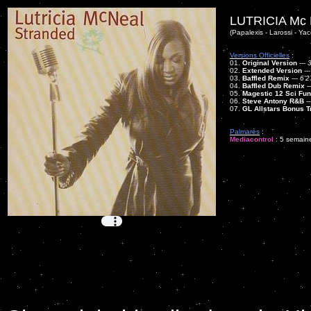
LUTRICIA Mc
(Papalexis - Larossi - Ya
Versions Officielles
:
01.
Original Version
---
3
02.
Extended Version
--
03.
Baffled Remix
---
6'2
04.
Baffled Dub Remix
-
05.
Magestic 12 Sci Fu
06.
Steve Antony R&B
--
07.
GL Allstars Bonus T
Palmarès
:
Mediacontrol
: 5 semaine