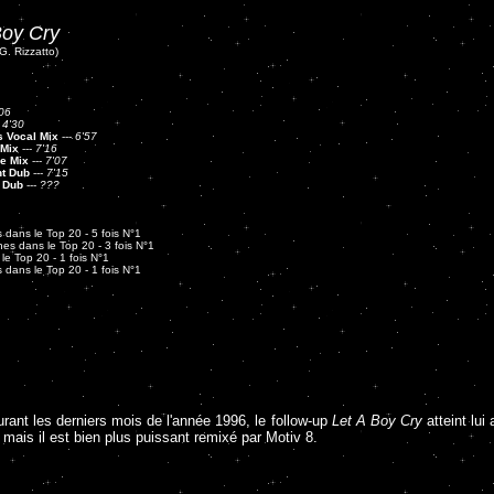
Boy Cry
 G. Rizzatto)
06
-
4'30
s Vocal Mix
---
6'57
 Mix
---
7'16
e Mix
---
7'07
t Dub
---
7'15
d Dub
---
???
 dans le Top 20 - 5 fois N°1
es dans le Top 20 - 3 fois N°1
le Top 20 - 1 fois N°1
 dans le Top 20 - 1 fois N°1
urant les derniers mois de l'année 1996, le follow-up
Let A Boy Cry
atteint lui
 mais il est bien plus puissant remixé par Motiv 8.