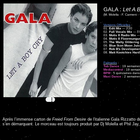
GALA :
Let A 
(M. Molella - F. Carmeni -
Versions Officielles
:
01.
Edit Mix
---
3'20
02.
Full Vocals Mix
---
5'
03.
Motiv 8 Radio Mix
--
04.
Motiv 8 Floormungu
05.
The Walty Glittering
06.
Blue Ikon Moon Juic
07.
Rob B's Developmen
08.
Matt Kootchies Har
Palmarès
:
Tub Dance
: 19 semaines
Mediacontrol
: 19 semain
BPM
: 5 quinzaines dans 
Maxi Dance
: 2 semaines
Après l’immense carton de
Freed From Desire
de l'italienne Gala Rizzatto d
s’en démarquant. Le morceau est toujours produit par Dj Molella et Phil Jay,