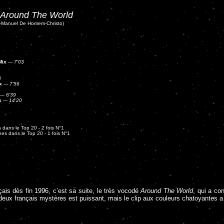
Around The World
y-Manuel De Homem-Christo)
Mix
---
7'03
8
x
---
7'56
5
---
6'39
x
---
14'20
 dans le Top 20 - 2 fois N°1
es dans le Top 20 - 1 fois N°1
nçais dès fin 1996, c’est sa suite, le très vocodé
Around The World
, qui a co
deux français mystères est puissant, mais le clip aux couleurs chatoyantes 