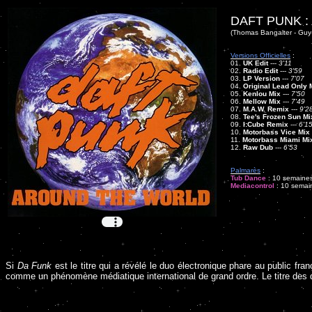
DAFT PUNK :
(Thomas Bangalter - Gu
Versions Officielles
:
01.
UK Edit
---
3'11
02.
Radio Edit
---
3'59
03.
LP Version
---
7'07
04.
Original Lead Only 
05.
Kenlou Mix
---
7'50
06.
Mellow Mix
---
7'49
07.
M.A.W. Remix
---
9'2
08.
Tee's Frozen Sun Mi
09.
I:Cube Remix
---
6'1
10.
Motorbass Vice Mix
11.
Motorbass Miami Mi
12.
Raw Dub
---
6'53
Palmarès
:
Tub Dance
: 10 semaines
Mediacontrol
: 10 semain
Si
Da Funk
est le titre qui a révélé le duo électronique phare au public fra
comme un phénomène médiatique international de grand ordre. Le titre des 