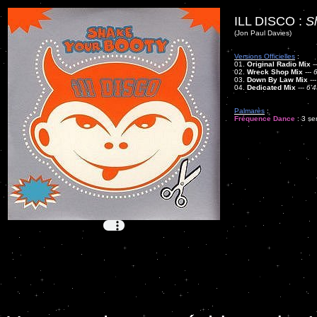
ILL DISCO :
S
(Jon Paul Davies)
Versions Officielles
:
01.
Original Radio Mix
-
02.
Wreck Shop Mix
---
6
03.
Down By Law Mix
--
04.
Dedicated Mix
---
6'4
Palmarès
:
Fréquence Dance
: 3 se