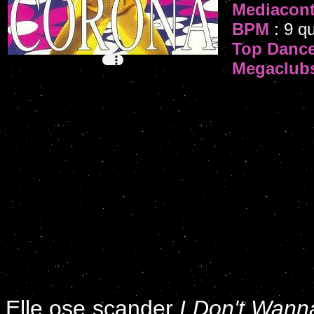
Mediacont
BPM
: 9 qu
Top Danc
Megaclub
Elle ose scander
I Don't Wann