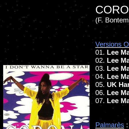
CORO
(F. Bontemp
Versions Of
01.
Lee Ma
02.
Lee Ma
03.
Lee Ma
04.
Lee Ma
05.
UK Ha
06.
Lee Ma
07.
Lee Ma
Palmarès
: