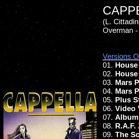
CAPPE
(L. Cittadin
Overman - 
Versions Of
01.
House 
02.
House
03.
Mars P
04.
Mars P
05.
Plus S
06.
Video 
07.
Album
08.
R.A.F.
09.
The So