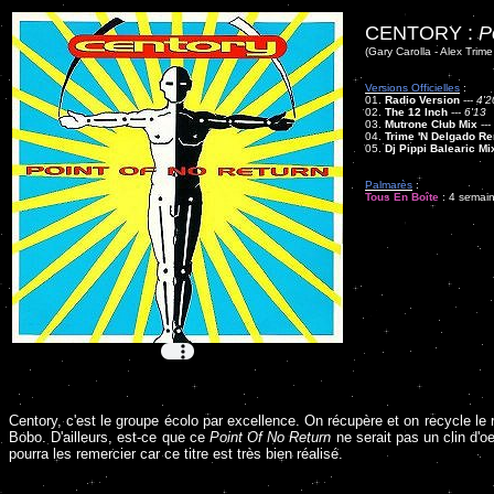
CENTORY :
P
(Gary Carolla - Alex Trime
Versions Officielles
:
01.
Radio Version
---
4'2
02.
The 12 Inch
---
6'13
03.
Mutrone Club Mix
---
04.
Trime 'N Delgado R
05.
Dj Pippi Balearic Mi
Palmarès
:
Tous En Boîte
: 4 semain
Centory, c'est le groupe écolo par excellence. On récupère et on recycle 
Bobo. D'ailleurs, est-ce que ce
Point Of No Return
ne serait pas un clin d'o
pourra les remercier car ce titre est très bien réalisé.