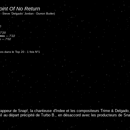
oint Of No Return
 - Steve 'Delgado' Jordan - Durron Butler)
0
7'20
emix
---
7'22
x
---
7'02
es dans le Top 20 - 1 fois N°1
le rappeur de Snap!, la chanteuse d'Indee et les compositeurs Trime & Delgad
eil au départ précipité de Turbo B., en désaccord avec les producteurs de Sna