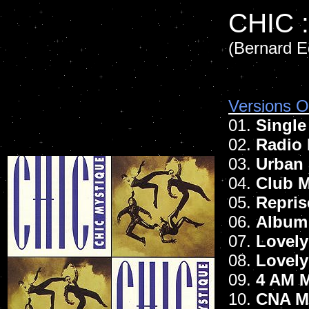
CHIC 
(Bernard E
Versions Of
01.
Single
02.
Radio 
03.
Urban 
04.
Club M
05.
Repris
06.
Album
07.
Lovely
08.
Lovely
09.
4 AM 
10.
CNA M