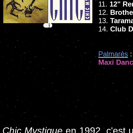
11.
12" Re
12.
Brothe
13.
Taram
14.
Club 
Palmarès
:
Maxi Dan
Chic Mystique
en 1992, c'est u