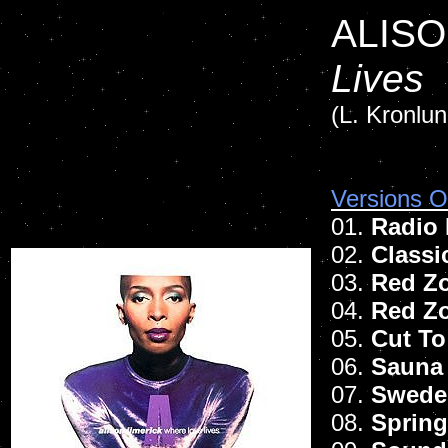
ALISO
Lives
(L. Kronlun
Versions Of
01.
Radio 
02.
Classi
03.
Red Zo
04.
Red Z
05.
Cut To
06.
Sauna
07.
Swedes
08.
Spring