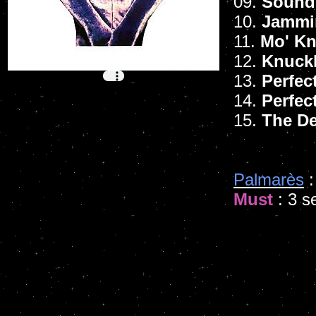
09.
Sound 
10.
Jammi
11.
Mo' Kn
12.
Knuckl
13.
Perfec
14.
Perfec
15.
The De
Palmarès
:
Must
: 3 s