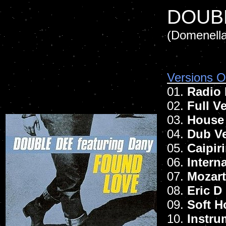
DOUB
(Domenella
Versions Of
01.
Radio 
02.
Full V
03.
House
04.
Dub Ve
05.
Caipir
06.
Intern
07.
Mozart
08.
Eric D
09.
Soft H
10.
Instru