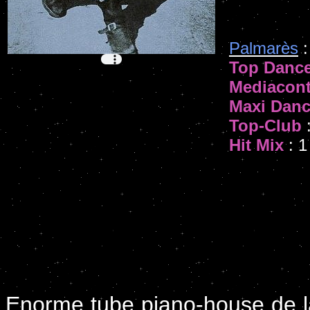
Palmarès
:
Top Danc
Mediacont
Maxi Dan
Top-Club
:
Hit Mix
: 1
Enorme tube piano-house de l