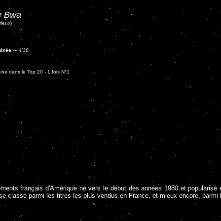
e Bwa
rieux)
mixée
---
4'38
ine dans le Top 20 - 1 fois N°1
tements français d'Amérique né vers le début des années 1980 et popularisé
 classe parmi les titres les plus vendus en France, et mieux encore, parmi l