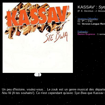
KASSAV' :
Sy
(P. E. Decimus - J. Desva
Versions Officielles
:
01.
7"
---
3'41
02.
Version Longue Re
Palmarès
:
Dance Express
: 1 sema
Un peu d'histoire, voulez-vous... Le zouk est un genre musical des dépar
Nou Ni
(A tes souhaits!). Ce n'est cependant qu'avec
Sye Bwa
que Kassav se