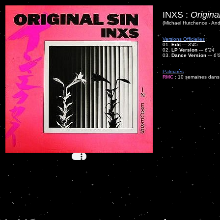
INXS :
Origina
(Michael Hutchence - And
Versions Officielles
:
01.
Edit
---
3'45
02.
LP Version
---
6'24
03.
Dance Version
---
6'
Palmarès
:
RMC
: 10 semaines dans l