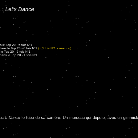
 :
Let's Dance
8
 le Top 20 - 6 fois N°1
ans le Top 20 - 6 fois N°1
(+ 3 fois N°1 ex-aequo)
e Top 20 - 5 fois N°1
ans le Top 20 - 1 fois N°1
Let's Dance
le tube de sa carrière. Un morceau qui dépote, avec un gimmick 