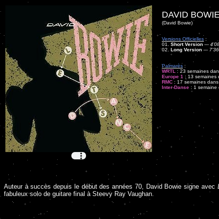
DAVID BOWIE
(David Bowie)
Versions Officielles
:
01.
Short Version
---
4'0
02.
Long Version
---
7'36
Palmarès
:
WRTL
: 23 semaines dans
Europe 1
: 13 semaines d
RMC
: 17 semaines dans l
Inter-Danse
: 1 semaine d
Auteur à succès depuis le début des années 70, David Bowie signe avec
fabuleux solo de guitare final à Steevy Ray Vaughan.