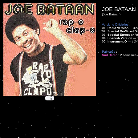
JOE BATAAN 
(Joe Bataan)
Versions Officielles
:
01.
Radio Version
---
3'5
02.
Special Re-Mixed Di
03.
Special European-V
04.
Spanish Version
---
05.
Instrument-O
---
4'24
Palmarès
:
Sud Radio
: 2 semaines d