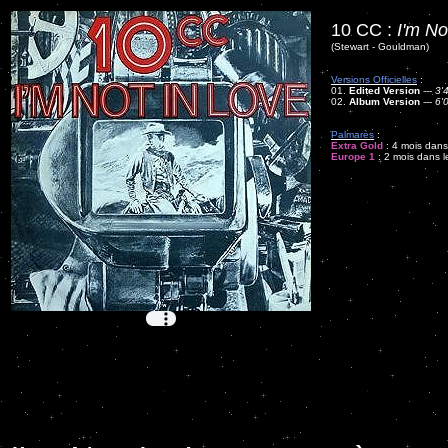
10 CC :
I'm No
(Stewart - Gouldman)
Versions Officielles
:
01.
Edited Version
---
3'
02.
Album Version
---
6'
Palmarès
:
Extra Gold
: 4 mois dans 
Europe 1
: 2 mois dans l